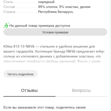
Стиль
нарядный
Состав
95% хлопок, 5% эластан, деним
Страна
Республика Беларусь
На данный товар примерка доступна
Условия примерки
Юбка 813-10 NikVa — стильное и удобное решение для
вашего гардероба. Коллекция бренда NikVa предлагает юбку-
солнце из хлопкового денима с добавлением эластана, что
обеспечивает комфорт и свободу движений. Фасон с узким
поясом идеально сидит на талии, подчеркивая ее изящество.
Практичность модели добавляют боковые карманы и застежка
Читать подробнее
на петлю с пуговицей, а также молния по спинке. Огромный
выбор применения: от повседневных прогулок до офисных
мероприятий. Голубой цвет освежит ваш образ в любое время
Отзывы
Вопросы
года, особенно в осенние и весенние сезоны, добавив нотку
нежности и элегантности.
Если вы заказывали этот товар, поделитесь своим