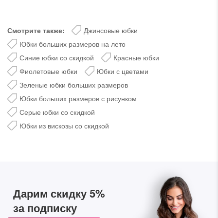
Смотрите также:
Джинсовые юбки
Юбки больших размеров на лето
Синие юбки со скидкой
Красные юбки
Фиолетовые юбки
Юбки с цветами
Зеленые юбки больших размеров
Юбки больших размеров с рисунком
Серые юбки со скидкой
Юбки из вискозы со скидкой
Дарим скидку 5%
за подписку на наш
телеграм-канал
Стильные подборки, эксклюзивные акции и горячие
Дарим скидку 5%
распродажи в удобном формате
за подписку