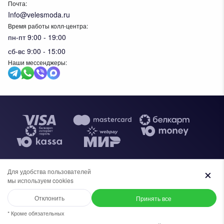
Почта:
Info@velesmoda.ru
Время работы колл-центра:
пн-пт 9:00 - 19:00
сб-вс 9:00 - 15:00
Наши мессенджеры:
Тов
Для удобства пользователей
Общество с ограниченной ответственностью "ИВК ВЕЛЕС",
мы используем cookies
+7 (969) 96-68-278
+375 (33) 638-76-51
УНП 291610720. Свидетельство №0091620 выдано
администрацией Московского района г.Бреста, 30 апреля 2019г. В
Отклонить
Принять все
Выберите размер:
торговом реестре Республики Беларусь с 27 ноября 2023г.
Написать в WhatsApp
+7 (969) 96-68-278
* Кроме обязательных