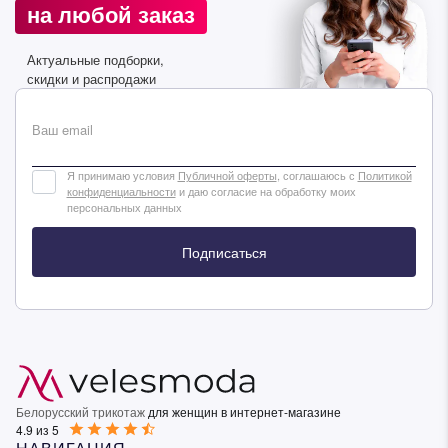
на любой заказ
Подписаться
Актуальные подборки,
скидки и распродажи
Ваш email
Я принимаю условия
Публичной оферты
, соглашаюсь с
Политикой
конфиденциальности
и даю согласие на обработку моих
персональных данных
Подписаться
Белорусский трикотаж
для женщин в интернет-магазине
4.9 из 5