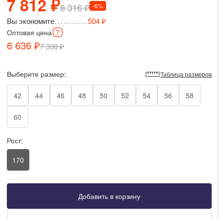
7 812 ₽
8 316 ₽
-6%
писать в WhatsApp
Вы экономите
504 ₽
Оптовая
цена
исать в Viber
6 636 ₽
7 308 ₽
писать в Telegram
Выберите размер:
Таблица размеров
42
44
46
48
50
52
54
56
58
писать в Max
60
Рост:
ты колл-центра:
:00 - 19:00
170
:00 - 15:00
Добавить в корзину