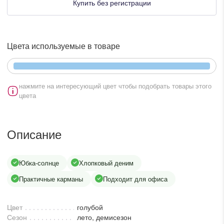
lesmoda.ru
Купить без регистрации
етях:
Цвета используемые в товаре
нажмите на интересующий цвет чтобы подобрать товары этого
цвета
Описание
сайте:
KZT
RUB
Юбка-солнце
Хлопковый деним
Практичные карманы
Подходит для офиса
Цвет
голубой
Сезон
лето, демисезон