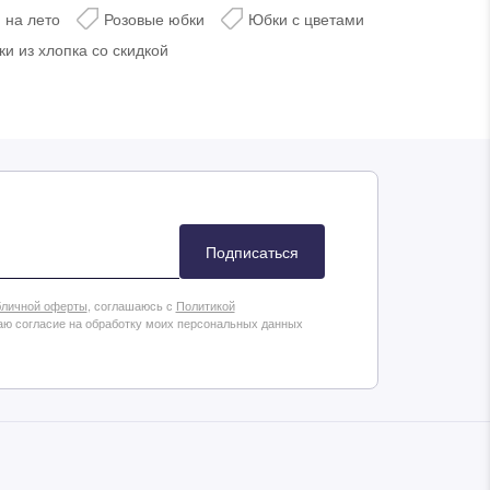
 на лето
Розовые юбки
Юбки с цветами
и из хлопка со скидкой
ься
Подписаться
личной оферты
, соглашаюсь с
Политикой
аю согласие на обработку моих персональных данных