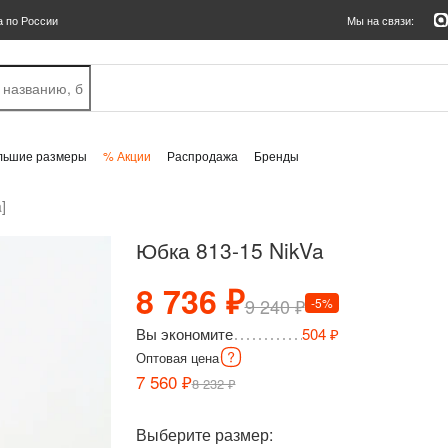
а по России
Мы на связи:
льшие размеры
% Акции
Распродажа
Бренды
]
Юбка 813-15 NikVa
8 736 ₽
9 240 ₽
-5%
Вы экономите
504 ₽
Оптовая
цена
7 560 ₽
8 232 ₽
Выберите размер: