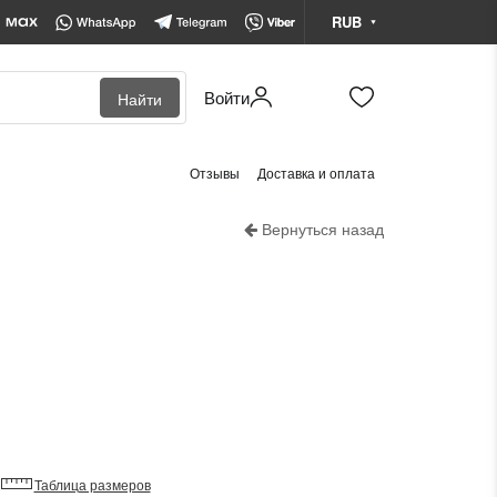
RUB
Войти
Найти
BYN
Белорусский рубль
Отзывы
Доставка и оплата
KZT
Казахстанский тенге
Вернуться назад
RUB
Российский рубль
Таблица размеров