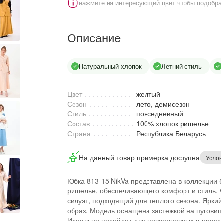
нажмите на интересующий цвет чтобы подобра
Описание
Натуральный хлопок
Летний стиль
Цвет
желтый
Сезон
лето, демисезон
Стиль
повседневный
Состав
100% хлопок ришелье
Страна
Республика Беларусь
На данный товар примерка доступна
Усло
Юбка 813-15 NikVa представлена в коллекции 
ришелье, обеспечивающего комфорт и стиль. 
силуэт, подходящий для теплого сезона. Ярки
образ. Модель оснащена застежкой на пуговицу
Идеально подойдет для повседневных и праз