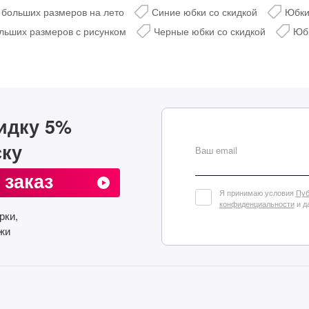
больших размеров на лето
Синие юбки со скидкой
Юбки
Добавить в корзину
льших размеров с рисунком
Черные юбки со скидкой
Юбк
Подписат
идку 5%
ску
Ваш email
 заказ
Я принимаю условия
Пуб
конфиденциальности
и д
рки,
жи