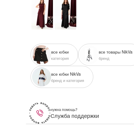
lesmoda.ru
етях:
все юбки
все товары NikVa
категория
бренд
все юбки NikVa
бренд и категория
сайте:
KZT
RUB
нужна помощь?
Служба поддержки