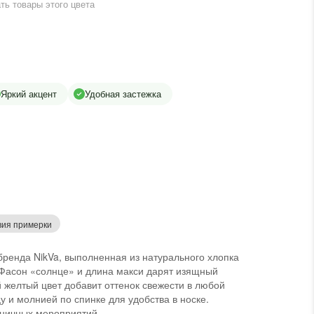
ть товары этого цвета
Яркий акцент
Удобная застежка
вия примерки
бренда NikVa, выполненная из натурального хлопка
Фасон «солнце» и длина макси дарят изящный
й желтый цвет добавит оттенок свежести в любой
 и молнией по спинке для удобства в носке.
дничных мероприятий.