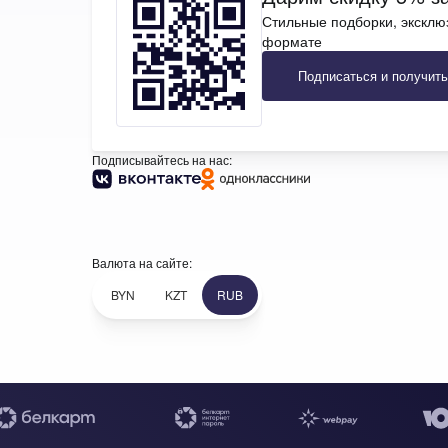
Стильные подборки, эксклю
формате
Подписаться и получить
Подписывайтесь на нас:
Валюта на сайте:
BYN
KZT
RUB
+7 (969) 96-68-278
+375 (33) 638-76-51
+7 (969) 96-68-278