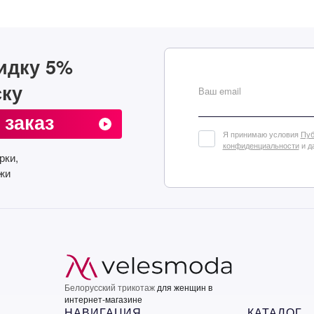
Подписат
идку 5%
ску
Ваш email
 заказ
Я принимаю условия
Пуб
конфиденциальности
и д
рки,
жи
Белорусский трикотаж
для женщин в
интернет-магазине
НАВИГАЦИЯ
КАТАЛОГ