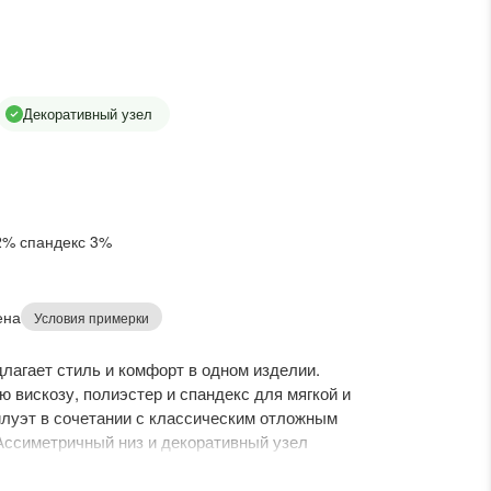
Декоративный узел
2% спандекс 3%
ена
Условия примерки
длагает стиль и комфорт в одном изделии.
ю вискозу, полиэстер и спандекс для мягкой и
луэт в сочетании с классическим отложным
Ассиметричный низ и декоративный узел
3/4 с хлястиком обеспечивают удобство. Эта
гардероба, подходя как для повседневных