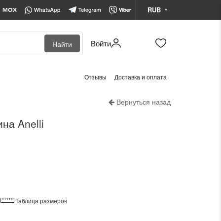
RUB
Войти
Найти
BYN
Белорусский рубль
Отзывы
Доставка и оплата
KZT
Казахстанский тенге
Вернуться назад
RUB
Российский рубль
на Anelli
Таблица размеров