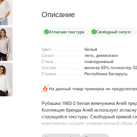
Описание
Атласная текстура
Свободный силуэт
Цвет
белый
Сезон
лето, демисезон
Стиль
повседневный
Состав
вискоза 65% полиэстер 3
Страна
Республика Беларусь
На данный товар примерка не предусмотр
Рубашка 1663-2 белая жемчужина Anelli пре
Коллекция бренда Anelli использует атласну
струящейся текстуры. Свободный прямой си
воротником создают универсальный образ. 
добавляют уникальности, а втачные рукава 
рубашка идеальна для весеннего и летнего 