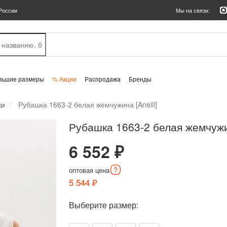
России
Мы на связи:
льшие размеры
% Акции
Распродажа
Бренды
ки
Рубашка 1663-2 белая жемчужина [Anelli]
Рубашка 1663-2 белая жемчужи
6 552 ₽
оптовая
цена
5 544 ₽
Выберите размер: