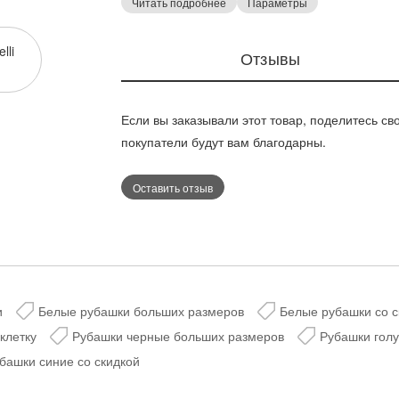
Читать подробнее
Параметры
активностей, так и для офисного стиля. Дли
от размера, а длина рукавов составляет 46-
lli
Дарим скидку 5%
Отзывы
рубашка легко сочетается с разнообразным
за подписку на н
телеграм-канал
Если вы заказывали этот товар, поделитесь св
Выберите размер:
покупатели будут вам благодарны.
Стильные подборки, эксклюз
горячие распродажи в удоб
46
48
50
54
Оставить отзыв
Рост:
170
и
Белые рубашки больших размеров
Белые рубашки со с
Таблица размеров
Таблица размеров
@velesmoda_bot
клетку
Рубашки черные больших размеров
Рубашки гол
Добавить в корзину
башки синие со скидкой
Добавить в корзину