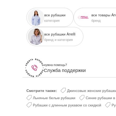
lesmoda.ru
все рубашки
все товары Ane
етях:
категория
бренд
все рубашки Anelli
бренд и категория
нужна помощь?
Служба поддержки
сайте:
KZT
RUB
Смотрите также:
Джинсовые женские рубашк
Льняные белые рубашки
Синие рубашки в 
Рубашки с длинным рукавом со скидкой
Ру