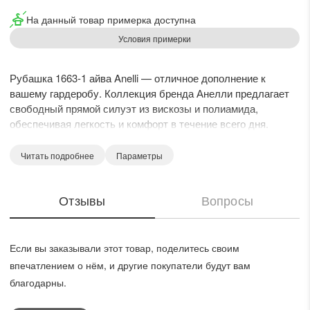
На данный товар примерка доступна
Условия примерки
Рубашка 1663-1 айва Anelli — отличное дополнение к
вашему гардеробу. Коллекция бренда Анелли предлагает
свободный прямой силуэт из вискозы и полиамида,
обеспечивая легкость и комфорт в течение всего дня.
Рубашка в нежном цвете айва имеет отложной воротник на
стойке и застёжку на пуговицы, подчеркивая её
Читать подробнее
Параметры
классическое настроение. Особенности модели —
асимметричный низ и декоративный узел, придающие
Отзывы
Вопросы
современность образу. Втачной рукав 3/4 с хлястиком
добавляет удобства, делая эту рубашку идеальной для
весенне-летнего сезона. Она легко сочетает в себе стиль и
универсальность, подходя как для работы, так и для
Если вы заказывали этот товар, поделитесь своим
встреч с друзьями. Длина изделия по спинке — 64 см,
впечатлением о нём, и другие покупатели будут вам
длина рукава — 46 см.
благодарны.
На модели надет топ 1664. Топ в компелект не входит.