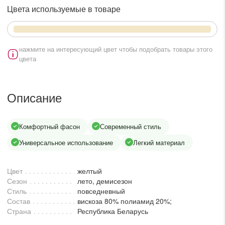
lesmoda.ru
Цвета используемые в товаре
етях:
нажмите на интересующий цвет чтобы подобрать товары этого
цвета
Описание
Комфортный фасон
Современный стиль
сайте:
Универсальное использование
Легкий материал
KZT
RUB
Цвет
желтый
Сезон
лето, демисезон
Стиль
повседневный
Состав
вискоза 80% полиамид 20%;
Страна
Республика Беларусь