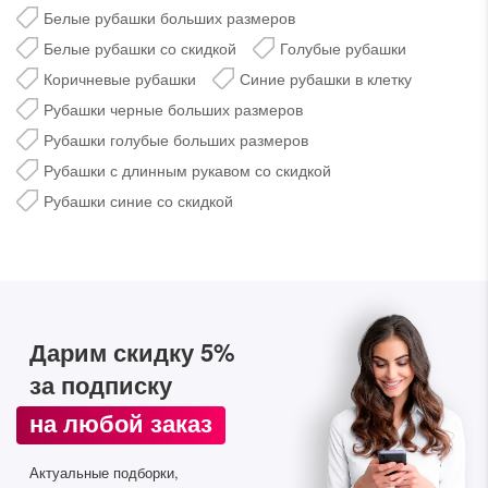
Белые рубашки больших размеров
Белые рубашки со скидкой
Голубые рубашки
Коричневые рубашки
Синие рубашки в клетку
Рубашки черные больших размеров
Рубашки голубые больших размеров
Рубашки с длинным рукавом со скидкой
Рубашки синие со скидкой
Дарим скидку 5%
за подписку на наш
телеграм-канал
Дарим скидку 5%
Стильные подборки, эксклюзивные акции и горячие
за подписку
распродажи в удобном формате
на любой заказ
Подписаться
Актуальные подборки,