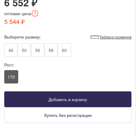
6 552 ₽
писать в WhatsApp
оптовая
цена
5 544 ₽
исать в Viber
Выберите размер:
Таблица размеров
писать в Telegram
46
50
56
58
60
Рост:
писать в Max
170
ты колл-центра:
:00 - 19:00
Добавить в корзину
:00 - 15:00
Купить без регистрации