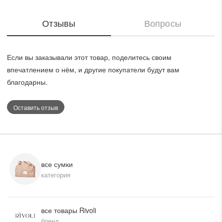
безопасность ваших вещей, а кожаная этикетка с
тиснением добавляет изюминку в оформлении. Чёрный
Отзывы
Вопросы
цвет аксессуара легко комбинируется с любым
гардеробом, делая его универсальным выбором для
повседневного и делового стиля. Основной материал —
полиэстер, известный своей устойчивостью к влаге и
Если вы заказывали этот товар, поделитесь своим
износу, что подойдет для использования в любое время
впечатлением о нём, и другие покупатели будут вам
года.
благодарны.
Оставить отзыв
все сумки
категория
все товары Rivoli
бренд