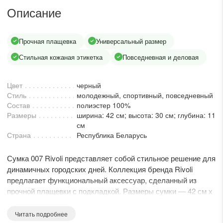
lesmoda.ru
Описание
етях:
Прочная плащевка
Универсальный размер
Стильная кожаная этикетка
Повседневная и деловая
Цвет
черный
Стиль
молодежный, спортивный, повседневный
Состав
полиэстер 100%
Размеры
ширина: 42 см; высота: 30 см; глубина: 11
см
Страна
Республика Беларусь
сайте:
Сумка 007 Rivoli представляет собой стильное решение для
KZT
RUB
динамичных городских дней. Коллекция бренда Rivoli
предлагает функциональный аксессуар, сделанный из
прочной плащевки с подкладкой. Размеры сумки — 42 см х
30 см х 11 см, что делает её идеальным спутником для
покупок или офиса. Застёжка на молнию обеспечивает
Читать подробнее