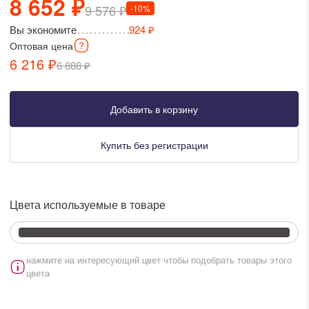
8 652 ₽
9 576 ₽
-10%
писать в WhatsApp
Вы экономите
924 ₽
Оптовая
цена
исать в Viber
6 216 ₽
6 888 ₽
писать в Telegram
Добавить в корзину
Купить без регистрации
писать в Max
Цвета используемые в товаре
ты колл-центра:
:00 - 19:00
:00 - 15:00
нажмите на интересующий цвет чтобы подобрать товары этого
цвета