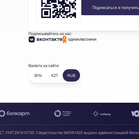
Подписаться и получить
Подписывайтесь на нас:
Валюта на сайте:
BYN
KZT
RUB
+7 (969) 96-68-278
+375 (33) 638-76-51
+7 (969) 96-68-278
", УНП 291610720. Свидетельство №0091620 выдано администрацией Московск
+7 (958) 58-15-115