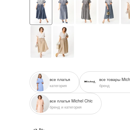
писать в WhatsApp
исать в Viber
писать в Telegram
писать в Max
все платья
все товары Mich
категория
бренд
ты колл-центра:
:00 - 19:00
все платья Michel Chic
:00 - 15:00
бренд и категория