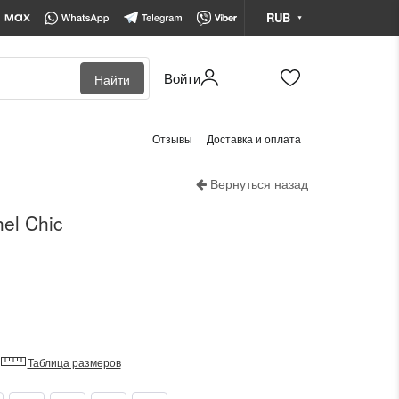
RUB
Войти
Найти
BYN
Белорусский рубль
Отзывы
Доставка и оплата
KZT
Казахстанский тенге
Вернуться назад
RUB
Российский рубль
el Chic
Таблица размеров