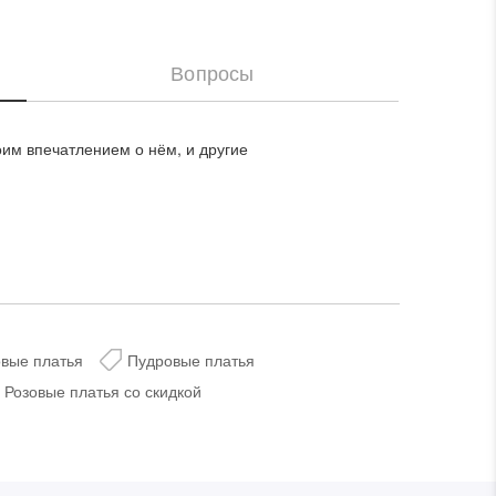
Товар добавлен
и. Идеально для повседневного ношения и встреч с
в корзину
аш
Вопросы
Если вы хо
оим впечатлением о нём, и другие
ивные акции и
интересую
ном формате
Задать во
вые платья
Пудровые платья
Перейти в корзину
Розовые платья со скидкой
Продолжить покупки
ься