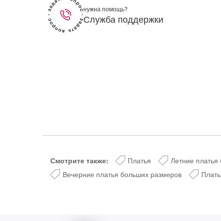
lesmoda.ru
нужна помощь?
Служба поддержки
етях:
сайте:
KZT
RUB
Смотрите также:
Платья
Летние платья
Вечерние платья больших размеров
Плать