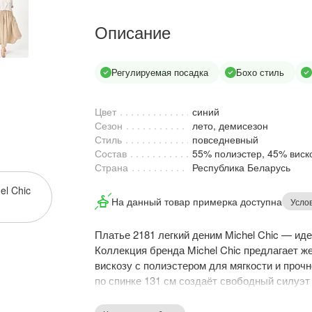
Описание
Регулируемая посадка
Бохо стиль
Цвет
синий
Сезон
лето, демисезон
Стиль
повседневный
Состав
55% полиэстер, 45% виск
Страна
Республика Беларусь
el Chic
На данный товар примерка доступна
Усло
Платье 2181 легкий деним Michel Chic — иде
Коллекция бренда Michel Chic предлагает ж
вискозу с полиэстером для мягкости и прочн
по спинке 131 см создаёт свободный силуэт
манжетами и У-образный вырез горловины д
низу позволяет регулировать посадку. Плат