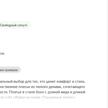
Свободный силуэт
оза
вия примерки
альный выбор для тех, кто ценит комфорт и стиль.
енственное платье из легкого денима, сочетающего
ости. Платье в стиле бохо с длиной миди и длиной
 за счёт сборки на талии. Спущенные плечи с
обавляют романтики, а декоративная шнуровка по
ье прекрасно подходит для лета, обеспечивая