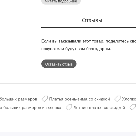
Читать подробнее
лёгкость в движении и свежесть в летние дн
Дарим скидку 5%
друзьями, цвет — джинсовый деним.
за подписку на н
Отзывы
телеграм-канал
Выберите размер:
50
52
54
Если вы заказывали этот товар, поделитесь св
56
58
60
62
64
Стильные подборки, эксклюз
горячие распродажи в удоб
покупатели будут вам благодарны.
66
68
70
Оставить отзыв
Рост:
164
 больших размеров
Платья осень-зима со скидкой
Хлопко
Таблица размеров
@velesmoda_bot
я больших размеров из хлопка
Летние платья со скидкой
Таблица размеров
Добавить в корзину
Добавить в корзину
Подписат