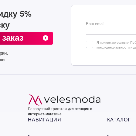
идку 5%
ску
Ваш email
 заказ
Я принимаю условия
Пуб
конфиденциальности
и д
рки,
жи
Белорусский трикотаж
для женщин в
интернет-магазине
НАВИГАЦИЯ
КАТАЛОГ