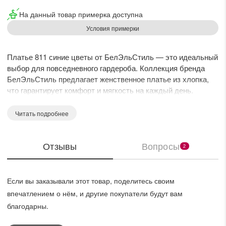
На данный товар примерка доступна
Условия примерки
Платье 811 синие цветы от БелЭльСтиль — это идеальный
выбор для повседневного гардероба. Коллекция бренда
БелЭльСтиль предлагает женственное платье из хлопка,
что гарантирует комфорт и мягкость на каждый день.
Полуприлегающий силуэт с отрезной линией талии придаёт
фигуре стройность, а длина ниже колен и застёжка на
Читать подробнее
пуговицы делают его практичным и стильным. Вырез
горловины декорирован воротником на стойке, а рукава 3/4
Отзывы
Вопросы
с манжетами добавляют изящества. Платье оформлено
2
ярким цветочным принтом на синем фоне. Этот наряд
отлично подходит для весенне-летнего сезона и
предназначен как для работы, так и для прогулок в
Если вы заказывали этот товар, поделитесь своим
выходные. Длина по спинке составляет 117 см, а длина
впечатлением о нём, и другие покупатели будут вам
рукава — 42 см.
благодарны.