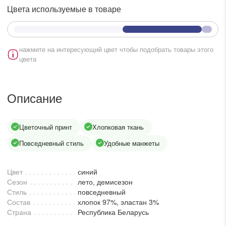
lesmoda.ru
Цвета используемые в товаре
етях:
нажмите на интересующий цвет чтобы подобрать товары этого
цвета
Описание
Цветочный принт
Хлопковая ткань
сайте:
Повседневный стиль
Удобные манжеты
KZT
RUB
Цвет
синий
Сезон
лето, демисезон
Стиль
повседневный
Состав
хлопок 97%, эластан 3%
Страна
Республика Беларусь