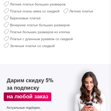
Летние платья больших размеров
Платья осень-зима со скидкой
Летние платья
Бирюзовые платья
Вечерние платья больших размеров
Платья больших размеров из хлопка
Платья с длинным рукавом со скидкой
Зеленые платья со скидкой
Дарим скидку 5%
за подписку на наш
телеграм-канал
Дарим скидку 5%
Стильные подборки, эксклюзивные акции и горячие
за подписку
распродажи в удобном формате
на любой заказ
Подписаться
Актуальные подборки,