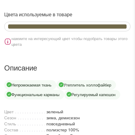
lesmoda.ru
Цвета используемые в товаре
етях:
нажмите на интересующий цвет чтобы подобрать товары этого
цвета
Описание
сайте:
Непромокаемая ткань
Утеплитель холлофайбер
Функциональные карманы
Регулируемый капюшон
KZT
RUB
Цвет
зеленый
Сезон
зима, демисезон
Стиль
повседневный
Состав
полиэстер 100%