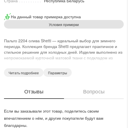
Страна
Республика Беларусь
На данный товар примерка доступна
Условия примерки
Пальто 2204 олива Shetti — идеальный выбор для зимнего
периода. Коллекция бренда Shetti предлагает практичное и
стильное решение для холодных дней. Изделие выполнено из
непромокаемой курточной матовой ткани с подкладом из
холлофайбера, который надежно сохраняет тепло. Пальто
оснащено центральной застежкой на молнии и втачными
Читать подробнее
Параметры
рукавами длиной 65 см. Особенности модели включают не
съемный капюшон с регулируемым шнуром и
функциональные карманы. Длина изделия по спинке
Отзывы
Вопросы
составляет 95 см, что гарантирует комфортную посадку.
Лаконичный зеленый оттенок позволяет легко сочетать пальто
с различными элементами гардероба.
Если вы заказывали этот товар, поделитесь своим
впечатлением о нём, и другие покупатели будут вам
благодарны.