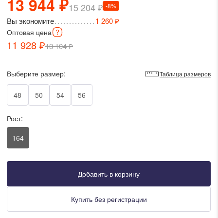
13 944 ₽
15 204 ₽
-8%
писать в WhatsApp
Вы экономите
1 260 ₽
Оптовая
цена
исать в Viber
11 928 ₽
13 104 ₽
писать в Telegram
Выберите размер:
Таблица размеров
48
50
54
56
писать в Max
Рост:
164
ты колл-центра:
:00 - 19:00
:00 - 15:00
Добавить в корзину
Купить без регистрации