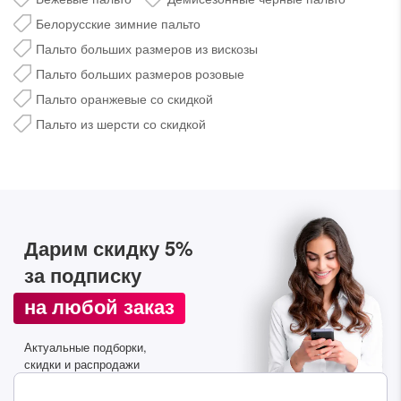
Белорусские зимние пальто
Пальто больших размеров из вискозы
Пальто больших размеров розовые
Пальто оранжевые со скидкой
Пальто из шерсти со скидкой
Дарим скидку 5%
за подписку на наш
Дарим скидку 5%
телеграм-канал
за подписку
Стильные подборки, эксклюзивные акции и горячие
на любой заказ
распродажи в удобном формате
Актуальные подборки,
Подписаться
скидки и распродажи