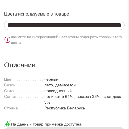
lesmoda.ru
Цвета используемые в товаре
етях:
нажмите на интересующий цвет чтобы подобрать товары этого
цвета
Описание
Цвет
черный
сайте:
Сезон
лето, демисезон
Стиль
повседневный
KZT
RUB
Состав
полиэстер 64% , вискоза 33% , спандекс
3%
Страна
Республика Беларусь
На данный товар примерка доступна