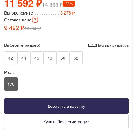
11 592 ₽
14 868 ₽
-22%
писать в WhatsApp
Вы экономите
3 276 ₽
Оптовая
цена
исать в Viber
9 492 ₽
12 852 ₽
писать в Telegram
Выберите размер:
Таблица размеров
42
44
46
48
50
52
писать в Max
Рост:
170
ты колл-центра:
:00 - 19:00
:00 - 15:00
Добавить в корзину
Купить без регистрации