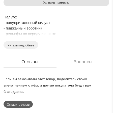
Условия примерки
Пальто:
- полуприталенный силуэт
- пиджачный воротник
- рельефы по переду и спинке
- боковые карманы
- застежка на потайные кнопки
Читать подробнее
- пояс с пряжкой из основной ткани в комплекте
- на подкладке
Отзывы
Вопросы
Если вы заказывали этот товар, поделитесь своим
впечатлением о нём, и другие покупатели будут вам
благодарны.
Оставить отзыв