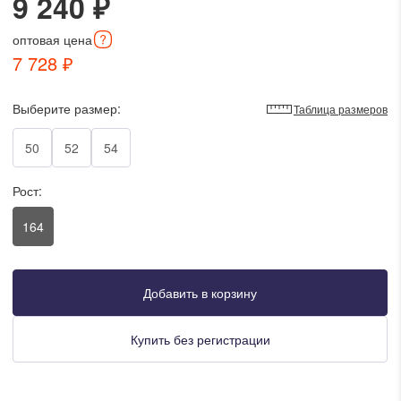
9 240 ₽
писать в WhatsApp
оптовая
цена
7 728 ₽
исать в Viber
Выберите размер:
Таблица размеров
писать в Telegram
50
52
54
Рост:
писать в Max
164
ты колл-центра:
:00 - 19:00
Добавить в корзину
:00 - 15:00
Купить без регистрации