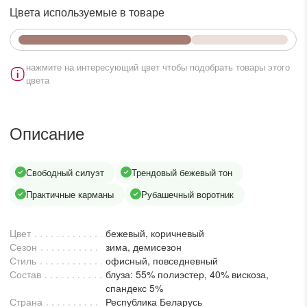
lesmoda.ru
Цвета используемые в товаре
етях:
нажмите на интересующий цвет чтобы подобрать товары этого
цвета
Описание
Свободный силуэт
Трендовый бежевый тон
сайте:
Практичные карманы
Рубашечный воротник
KZT
RUB
Цвет
бежевый, коричневый
Сезон
зима, демисезон
Стиль
офисный, повседневный
Состав
блуза: 55% полиэстер, 40% вискоза,
спандекс 5%
Страна
Республика Беларусь