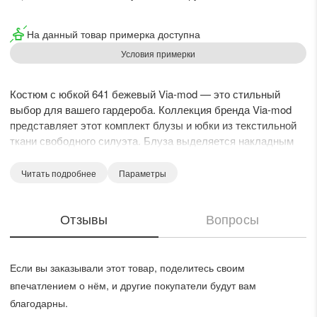
На данный товар примерка доступна
Условия примерки
Костюм с юбкой 641 бежевый Via-mod — это стильный
выбор для вашего гардероба. Коллекция бренда Via-mod
представляет этот комплект блузы и юбки из текстильной
ткани свободного силуэта. Блуза выделяется накладным
карманом из отделочной ткани и рубашечным воротником,
удобные пуговицы дополняют фасон. Юбка сделана с
Читать подробнее
Параметры
тремя складками на передней части и имеет карманы в
боковых швах. Пояс юбки с отлетным элементом
Отзывы
Вопросы
добавляет функциональности. Легкая и комфортная ткань
из полиэстера и вискозы делает этот костюм незаменимым
для весны и осени. Бежевый цвет подчеркивает деловой
стиль, идеально подходящий для офиса и прогулок.
Если вы заказывали этот товар, поделитесь своим
впечатлением о нём, и другие покупатели будут вам
благодарны.