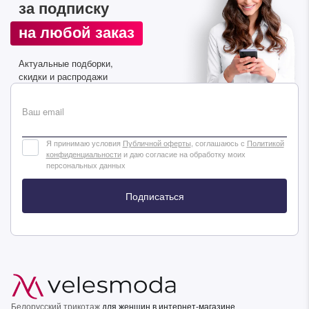
за подписку
Подписаться
на любой заказ
Актуальные подборки,
скидки и распродажи
Ваш email
Я принимаю условия
Публичной оферты
, соглашаюсь с
Политикой
конфиденциальности
и даю согласие на обработку моих
персональных данных
Подписаться
Белорусский трикотаж
для женщин в интернет-магазине