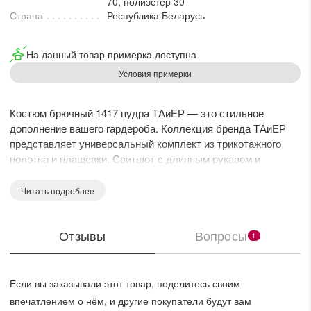
70, полиэстер 30
Страна
Республика Беларусь
На данный товар примерка доступна
Условия примерки
Костюм брючный 1417 пудра ТАиЕР — это стильное
дополнение вашего гардероба. Коллекция бренда ТАиЕР
представляет универсальный комплект из трикотажного
полотна и плащевки. Свитшот с длинным рукавом и
спущенной линией плеча предлагает комфорт и стиль
благодаря рельефным линиям и кругой горловине. Прямые
Читать подробнее
брюки с мягкими складками и карманами подчеркивают
изысканность. Жилет из плащевки на синтепоне (VS100) с
Отзывы
Вопросы
капюшоном и центральной застежкой на молнию
1
обеспечивает дополнительное тепло. Костюм выполнен в
медном оттенке, который подойдет для повседневных и
прогулочных образов в прохладные сезоны.
Если вы заказывали этот товар, поделитесь своим
впечатлением о нём, и другие покупатели будут вам