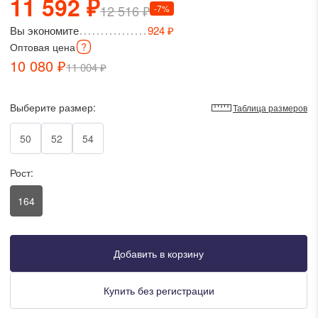
11 592 ₽
12 516 ₽
-7%
писать в WhatsApp
Вы экономите
924 ₽
Оптовая
цена
исать в Viber
10 080 ₽
11 004 ₽
писать в Telegram
Выберите размер:
Таблица размеров
50
52
54
писать в Max
Рост:
164
ты колл-центра:
:00 - 19:00
:00 - 15:00
Добавить в корзину
Купить без регистрации