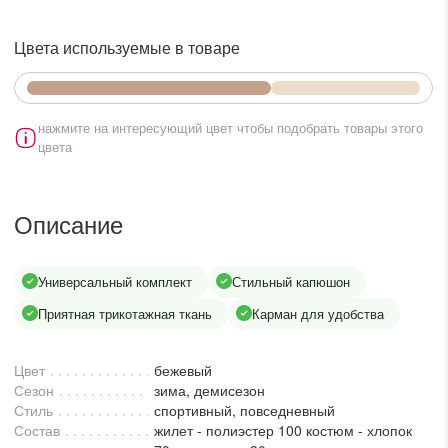
lesmoda.ru
Цвета используемые в товаре
етях:
нажмите на интересующий цвет чтобы подобрать товары этого
цвета
Описание
сайте:
Универсальный комплект
Стильный капюшон
Приятная трикотажная ткань
Карман для удобства
KZT
RUB
Цвет
бежевый
Сезон
зима, демисезон
Стиль
спортивный, повседневный
Состав
жилет - полиэстер 100 костюм - хлопок