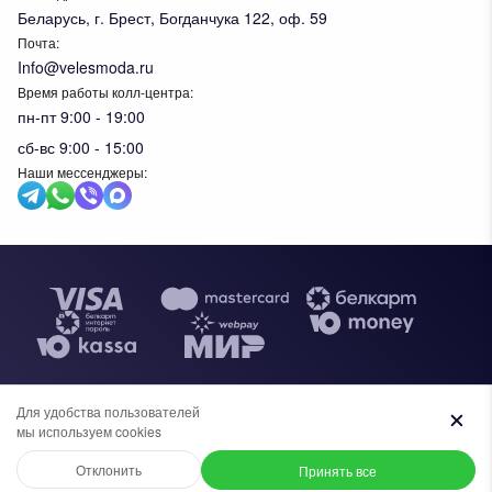
Беларусь, г. Брест, Богданчука 122, оф. 59
Почта:
Info@velesmoda.ru
Время работы колл-центра:
пн-пт 9:00 - 19:00
сб-вс 9:00 - 15:00
Наши мессенджеры:
Тов
Для удобства пользователей
Общество с ограниченной ответственностью "ИВК ВЕЛЕС",
мы используем cookies
+7 (969) 96-68-278
+375 (33) 638-76-51
УНП 291610720. Свидетельство №0091620 выдано
администрацией Московского района г.Бреста, 30 апреля 2019г. В
Отклонить
Принять все
торговом реестре Республики Беларусь с 27 ноября 2023г.