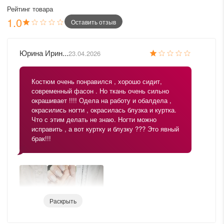
Рейтинг товара
1.0
Оставить отзыв
Юрина Ирин...
23.04.2026
Костюм очень понравился , хорошо сидит,
современный фасон . Но ткань очень сильно
окрашивает !!!! Одела на работу и обалдела ,
окрасились ногти , окрасилась блузка и куртка.
Что с этим делать не знаю. Ногти можно
исправить , а вот куртку и блузку ??? Это явный
брак!!!
Раскрыть
Ирина Леонидовна,здравствуйте. Спасибо вам