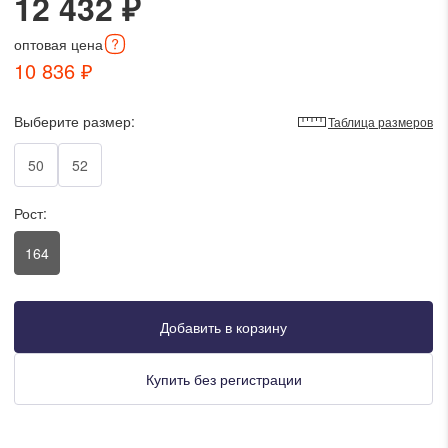
12 432 ₽
писать в WhatsApp
оптовая
цена
10 836 ₽
исать в Viber
Выберите размер:
Таблица размеров
писать в Telegram
50
52
Рост:
писать в Max
164
ты колл-центра:
:00 - 19:00
Добавить в корзину
:00 - 15:00
Купить без регистрации