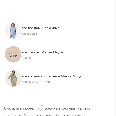
за отзыв в нашем магазине Velesmoda.. Ваш
отзыв отправили производителю. Приносим вам
свои извинения. С возвратом этого изделия мы
с вами решили.
Velesmoda
все костюмы брючные
категория
все товары Магия Моды
бренд
все костюмы брючные Магия Моды
бренд и категория
Смотрите также:
Брючные костюмы на лето
Летние брючные костюмы больших размеров