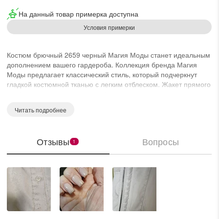
На данный товар примерка доступна
Условия примерки
Костюм брючный 2659 черный Магия Моды станет идеальным
дополнением вашего гардероба. Коллекция бренда Магия
Моды предлагает классический стиль, который подчеркнут
гладкой костюмной тканью с легким отблеском. Жакет прямого
свободного кроя, дополненный красивыми рельефами и
подкладкой, обеспечивает комфорт и стиль в любом офисном
Читать подробнее
или деловом ансамбле. Брюки классического прямого кроя с
притачным поясом и эластичной тесьмой подчеркивают
изящество и элегантность, а наличие боковых и задних
Отзывы
Вопросы
карманов добавляет функциональности. Центральная
1
застежка на пуговицы и гульфик на молнию обеспечивают
практичность и удобство. Черный цвет костюма делает его
универсальным выбором для осеннего и весеннего сезонов,
идеально подходящим для любых повседневных или деловых
мероприятий.