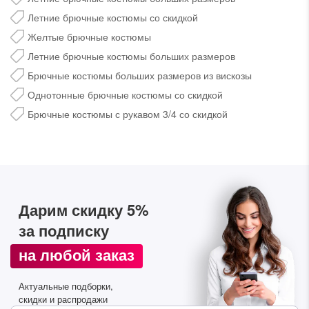
Летние брючные костюмы со скидкой
Дарим скидку 5%
за подписку на наш
Желтые брючные костюмы
телеграм-канал
Летние брючные костюмы больших размеров
Стильные подборки, эксклюзивные акции и горячие
Брючные костюмы больших размеров из вискозы
распродажи в удобном формате
Однотонные брючные костюмы со скидкой
Брючные костюмы с рукавом 3/4 со скидкой
Подписаться
Дарим скидку 5%
за подписку
на любой заказ
Актуальные подборки,
скидки и распродажи