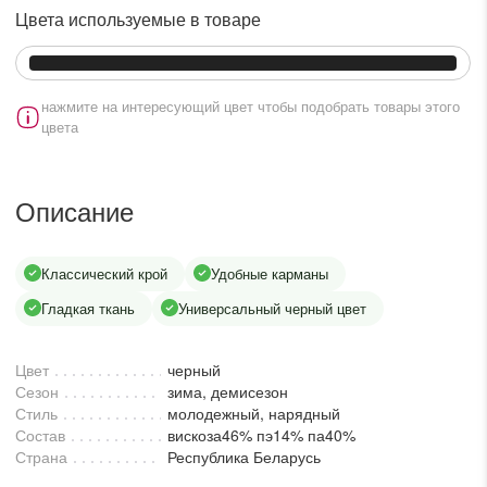
lesmoda.ru
Цвета используемые в товаре
етях:
нажмите на интересующий цвет чтобы подобрать товары этого
цвета
Описание
Классический крой
Удобные карманы
сайте:
Гладкая ткань
Универсальный черный цвет
KZT
RUB
Цвет
черный
Сезон
зима, демисезон
Стиль
молодежный, нарядный
Состав
вискоза46% пэ14% па40%
Страна
Республика Беларусь