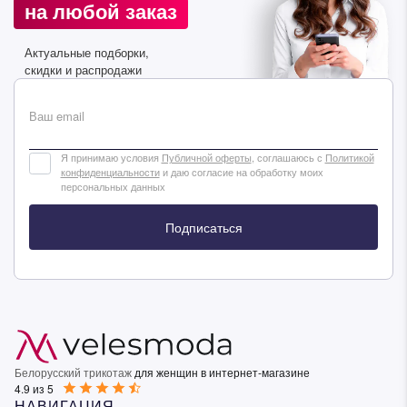
на любой заказ
Подписаться
Актуальные подборки,
скидки и распродажи
Ваш email
Я принимаю условия
Публичной оферты
, соглашаюсь с
Политикой
конфиденциальности
и даю согласие на обработку моих
персональных данных
Подписаться
Белорусский трикотаж
для женщин в интернет-магазине
4.9 из 5
НАВИГАЦИЯ