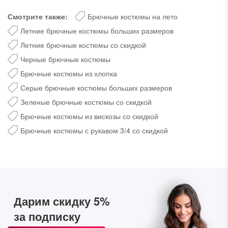
Смотрите также:
Брючные костюмы на лето
Летние брючные костюмы больших размеров
Летние брючные костюмы со скидкой
Черные брючные костюмы
Брючные костюмы из хлопка
Серые брючные костюмы больших размеров
Зеленые брючные костюмы со скидкой
Брючные костюмы из вискозы со скидкой
Брючные костюмы с рукавом 3/4 со скидкой
Дарим скидку 5%
за подписку на наш
телеграм-канал
Стильные подборки, эксклюзивные акции и горячие
Дарим скидку 5%
распродажи в удобном формате
за подписку