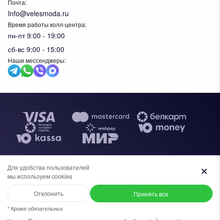
Почта:
Info@velesmoda.ru
Время работы колл-центра:
пн-пт 9:00 - 19:00
сб-вс 9:00 - 15:00
Наши мессенджеры:
Тов
Для удобства пользователей
Общество с ограниченной ответственностью "ИВК ВЕЛЕС",
мы используем cookies
+7 (969) 96-68-278
+375 (33) 638-76-51
УНП 291610720. Свидетельство №0091620 выдано
администрацией Московского района г.Бреста, 30 апреля 2019г. В
Отклонить
Принять все
торговом реестре Республики Беларусь с 27 ноября 2023г.
Написать в WhatsApp
+7 (969) 96-68-278
* Кроме обязательных