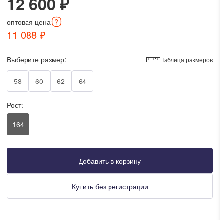
12 600 ₽
писать в WhatsApp
оптовая
цена
11 088 ₽
исать в Viber
Выберите размер:
Таблица размеров
писать в Telegram
58
60
62
64
Рост:
писать в Max
164
ты колл-центра:
:00 - 19:00
Добавить в корзину
:00 - 15:00
Купить без регистрации