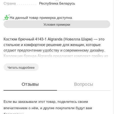
Страна
Республика Беларусь
На данный товар примерка доступна
Условия примерки
Костюм брючный 4143-1 Algranda (Новелла Шарм) — это
стильное и комфортное решение для женщин, которые
отдают предпочтение удобству и современному дизайну.
Коллекция бренда Algranda предлагает комплект-тройку из
жакета, брюк и майки. Материал, состоящий из хлопка,
полиэстера и эластана, обеспечивает прохладу и отличную
Читать подробнее
посадку на фигуре. Жакет свободного прямого кроя с
асимметричным низом и накладными карманами дополняют
Отзывы
Вопросы
модные разрезы по бокам. Брюки «палацо» с карманами
создают удобный и свободный силуэт. Блуза с
углубленной V-образной горловиной и декоративной
нашивкой подчеркивает элегантность образа. Нежный
Если вы заказывали этот товар, поделитесь своим
кремовый цвет делает костюм универсальным решением
впечатлением о нём, и другие покупатели будут вам
для офиса и повседневной жизни на протяжении весенне-
благодарны.