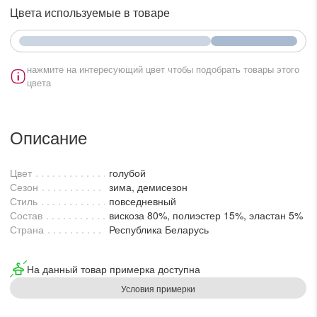
lesmoda.ru
Цвета используемые в товаре
етях:
нажмите на интересующий цвет чтобы подобрать товары этого
цвета
Описание
Цвет
голубой
Сезон
зима, демисезон
сайте:
Стиль
повседневный
Состав
вискоза 80%, полиэстер 15%, эластан 5%
Страна
Республика Беларусь
KZT
RUB
На данный товар примерка доступна
Условия примерки