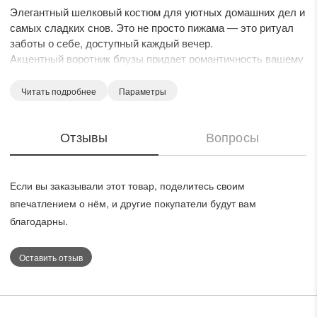
Элегантный шелковый костюм для уютных домашних дел и
самых сладких снов. Это не просто пижама — это ритуал
заботы о себе, доступный каждый вечер.
Акцентный воротник блузы придает романтичность вашему
образу, а разрезы по бокам и короткий рукав — легкость.
Воротник блузы и отделка шорт рюшами создают
Читать подробнее
Параметры
атмосферу сказочности и воздушности.
Пояс шорт на резинке с завязками подчеркивает изящество
Отзывы
Вопросы
фигуры и не стесняет движения.
В этой пижаме вы будете чувствовать себя комфортно,
независимо от сезона.
Если вы заказывали этот товар, поделитесь своим
впечатлением о нём, и другие покупатели будут вам
благодарны.
Оставить отзыв