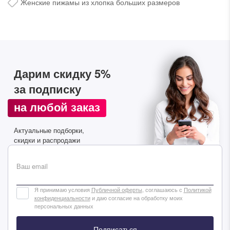
Женские пижамы из хлопка больших размеров
Дарим скидку 5%
за подписку
Дарим скидку 5%
за подписку на наш
на любой заказ
телеграм-канал
Актуальные подборки,
Стильные подборки, эксклюзивные акции и горячие
скидки и распродажи
распродажи в удобном формате
Ваш email
Подписаться
Я принимаю условия
Публичной оферты
, соглашаюсь с
Политикой
конфиденциальности
и даю согласие на обработку моих
персональных данных
Подписаться