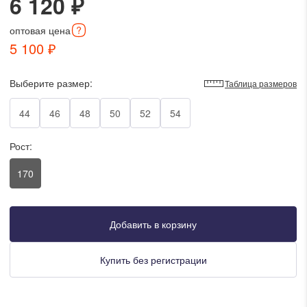
6 120 ₽
писать в WhatsApp
оптовая
цена
5 100 ₽
исать в Viber
Выберите размер:
Таблица размеров
писать в Telegram
44
46
48
50
52
54
Рост:
писать в Max
170
ты колл-центра:
:00 - 19:00
Добавить в корзину
:00 - 15:00
Купить без регистрации