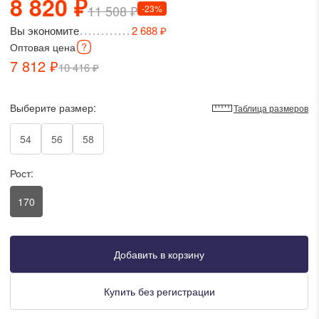
8 820 ₽
11 508 ₽
-23%
писать в WhatsApp
Вы экономите
2 688 ₽
Оптовая
цена
исать в Viber
7 812 ₽
10 416 ₽
писать в Telegram
Выберите размер:
Таблица размеров
54
56
58
писать в Max
Рост:
170
ты колл-центра:
:00 - 19:00
:00 - 15:00
Добавить в корзину
Купить без регистрации