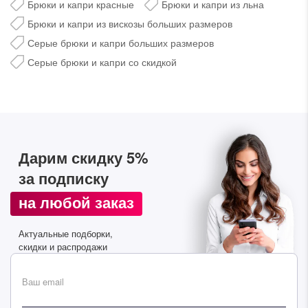
Брюки и капри красные
Брюки и капри из льна
Брюки и капри из вискозы больших размеров
Серые брюки и капри больших размеров
Серые брюки и капри со скидкой
Дарим скидку 5%
за подписку на наш
Дарим скидку 5%
телеграм-канал
за подписку
Стильные подборки, эксклюзивные акции и горячие
на любой заказ
распродажи в удобном формате
Актуальные подборки,
скидки и распродажи
Подписаться
Ваш email