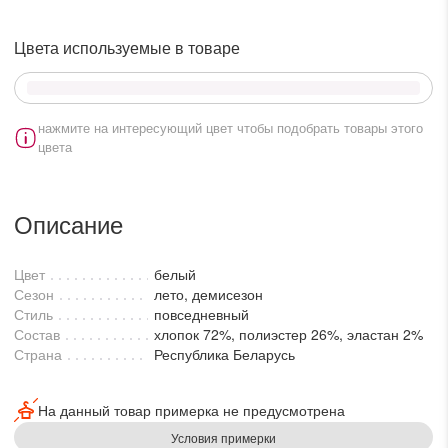
lesmoda.ru
Цвета используемые в товаре
етях:
нажмите на интересующий цвет чтобы подобрать товары этого
цвета
Описание
Цвет
белый
сайте:
Сезон
лето, демисезон
Стиль
повседневный
KZT
RUB
Состав
хлопок 72%, полиэстер 26%, эластан 2%
Страна
Республика Беларусь
На данный товар примерка не предусмотрена
Условия примерки