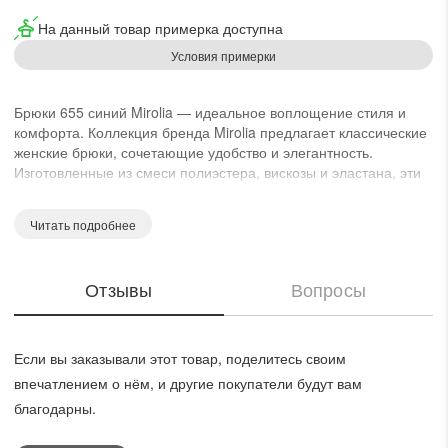
На данный товар примерка доступна
Условия примерки
Брюки 655 синий Mirolia — идеальное воплощение стиля и
комфорта. Коллекция бренда Mirolia предлагает классические
женские брюки, сочетающие удобство и элегантность.
Изготовленные из смеси полиэстера, вискозы и эластана, эти
брюки обеспечивают эластичность и комфорт при движении.
Фасон со стрелками придаёт элегантность и строгий вид, а
Читать подробнее
пояс с шириной 3,5 см и резинка сзади позволяют идеальную
посадку. Застёжка на передней молнии и внутренние
прорезные карманы добавляют функциональности. Синий
Отзывы
Вопросы
цвет и демисезонный стиль делают их идеальными для
офисных будней и повседневного использования в осенне-
весенний период. Брюки подойдут для разных типов фигур
благодаря средней и высокой посадке в зависимости от
Если вы заказывали этот товар, поделитесь своим
размера.
впечатлением о нём, и другие покупатели будут вам
благодарны.