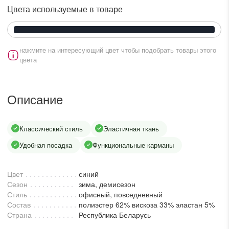
lesmoda.ru
Цвета используемые в товаре
етях:
нажмите на интересующий цвет чтобы подобрать товары этого
цвета
Описание
Классический стиль
Эластичная ткань
сайте:
Удобная посадка
Функциональные карманы
KZT
RUB
Цвет
синий
Сезон
зима, демисезон
Стиль
офисный, повседневный
Состав
полиэстер 62% вискоза 33% эластан 5%
Страна
Республика Беларусь