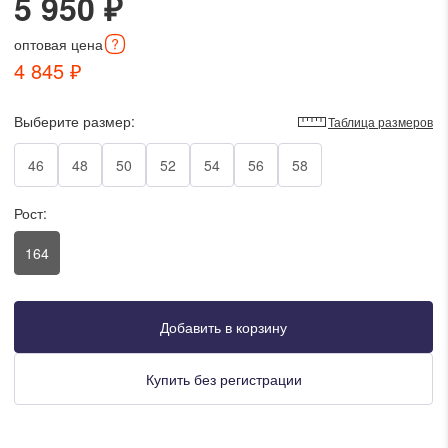
5 950 ₽
писать в WhatsApp
оптовая
цена
4 845 ₽
исать в Viber
Выберите размер:
Таблица размеров
писать в Telegram
46
48
50
52
54
56
58
Рост:
писать в Max
164
ты колл-центра:
:00 - 19:00
Добавить в корзину
:00 - 15:00
Купить без регистрации