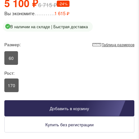
5 100 ₽
6 715 ₽
-24%
писать в WhatsApp
Вы экономите
1 615 ₽
В наличии на складе | Быстрая доставка
исать в Viber
Размер:
Таблица размеров
писать в Telegram
60
писать в Max
Рост:
170
ты колл-центра:
:00 - 19:00
Добавить в корзину
:00 - 15:00
Купить без регистрации