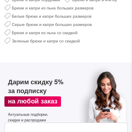
Брюки и капри из льна больших размеров
Белые брюки и капри больших размеров
Серые брюки и капри больших размеров
Брюки и капри из льна со скидкой
Зеленые брюки и капри со скидкой
Дарим скидку 5%
за подписку на наш
Дарим скидку 5%
телеграм-канал
за подписку
Стильные подборки, эксклюзивные акции и горячие
на любой заказ
распродажи в удобном формате
Актуальные подборки,
Подписаться
скидки и распродажи