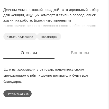
Джинсы мом с высокой посадкой - это идеальный выбор
для женщин, ищущих комфорт и стиль в повседневной
жизни, на работе. Брюки изготовлены из
высококачественного смесового хлопка, обеспечивают
идеальный баланс между удобством и прочностью.
Модель с высокой посадкой, сзади с накладными
Читать подробнее
Параметры
карманами с отделкой и боковыми наклонными спереди.
Вставки из экокожи с молниями по задним половинкам брюк
Отзывы
Вопросы
внизу придают функциональности. Брюки на притачном
поясе частично с резинкой.
Если вы заказывали этот товар, поделитесь своим
впечатлением о нём, и другие покупатели будут вам
благодарны.
Оставить отзыв