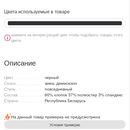
lesmoda.ru
Цвета используемые в товаре
етях:
нажмите на интересующий цвет чтобы подобрать товары этого
цвета
Описание
Цвет
черный
сайте:
Сезон
зима, демисезон
Стиль
повседневный
KZT
RUB
Состав
60% хлопок 37% полиэстер 3% спандекс
Страна
Республика Беларусь
На данный товар примерка не предусмотрена
Условия примерки