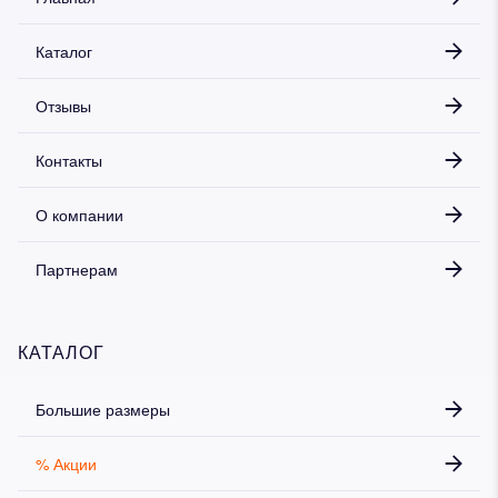
Каталог
Дарим скидку 5%
за подписку на наш
Отзывы
телеграм-канал
Стильные подборки, эксклюзивные акции и горячие
Контакты
распродажи в удобном формате
О компании
Подписаться
Партнерам
КАТАЛОГ
Большие размеры
% Акции