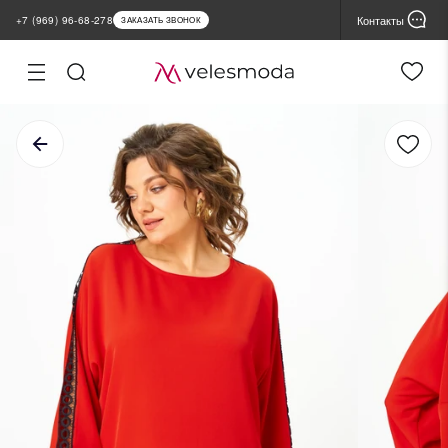
Контакты
+7 (969) 96-68-278
ЗАКАЗАТЬ ЗВОНОК
ная
Настройка
файлов cookie
лог
Cессионные (обязательные)
ядные
помогают пользователю работать со всеми функциями сайта, но не
хранят никакие данные, которые можно использовать для
инки
маркетинговых целей или отслеживания посещения других сайтов
ы продаж
Функциональные
повышают безопасность и запоминают настройки пользователя на
MIUM
Сайте. Они не хранятся Velesmoda на серверах и не передаются
третьим лицам
ьшие размеры
Аналитические
ии
собирают статистику, чтобы Velesmoda понимало, какие товары и
разделы пользователям нравятся больше всего. Они помогают
продажа склада
сделать сайт удобнее и функциональнее.
нды
Cторонние
позволяют собирать обезличенную информацию об источниках