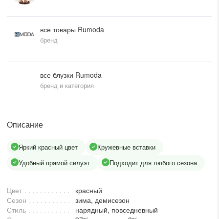
писать в WhatsApp
все товары Rumoda
бренд
исать в Viber
писать в Telegram
все блузки Rumoda
бренд и категория
писать в Max
Описание
ты колл-центра:
Яркий красный цвет
Кружевные вставки
:00 - 19:00
Удобный прямой силуэт
Подходит для любого сезона
:00 - 15:00
Цвет
красный
Сезон
зима, демисезон
Стиль
нарядный, повседневный