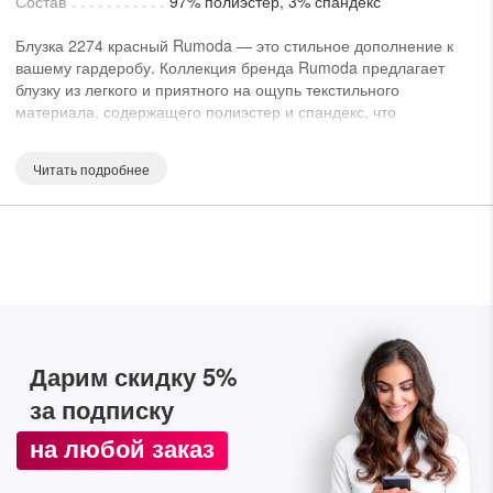
Состав
97% полиэстер, 3% спандекс
lesmoda.ru
Блузка 2274 красный Rumoda — это стильное дополнение к
вашему гардеробу. Коллекция бренда Rumoda предлагает
етях:
блузку из легкого и приятного на ощупь текстильного
материала, содержащего полиэстер и спандекс, что
обеспечивает комфорт и легкость движений. Дизайн с
кружевной вставкой по спинке и плечевому шву придает
Читать подробнее
модели оригинальность. Прямой силуэт и спущенное плечо
делают её подходящей для повседневного использования.
Рукава 3/4 с манжетами и вырез лодочка добавляют изделию
нотку элегантности. Основной красный цвет модели позволяет
носить её в любом сезоне и создаёт яркий акцент в вашем
образе. Длина изделия по спинке составляет 64 см, а длина
сайте:
рукава — 57 см, что делает её универсальным выбором для
различных случаев.
KZT
RUB
Дарим скидку 5%
за подписку
на любой заказ