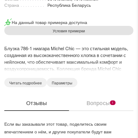
Страна
Республика Беларусь
На данный товар примерка доступна
Условия примерки
Блузка 786-1 ниагара Michel Chic — это стильная модель,
созданная из высококачественного хлопка в сочетании с
нейлоном, что обеспечивает максимальный комфорт и
воздухопроницаемость. Коллекция бренда Michel Chic
предлагает современный дизайн для повседневных и
офисных образов. Свободный силуэт и укороченные
Читать подробнее
Параметры
рукава 3/4 дополняют легкость и стильность блузки.
Оригинальный крой спинки с запахом привлекает внимание,
Отзывы
Вопросы
создавая плавные линии. Графичный принт в «Стальной
1
горох» добавляет особую текстуру, а изящная отделка
делает модель уникальной. Идеально для весенне-летнего
сезона, эта блузка прекрасно подходит для сочетания с
Если вы заказывали этот товар, поделитесь своим
юбками и брюками. Длина изделия по спинке составляет 74
впечатлением о нём, и другие покупатели будут вам
см, что позволяет выглядеть стильно и комфортно весь