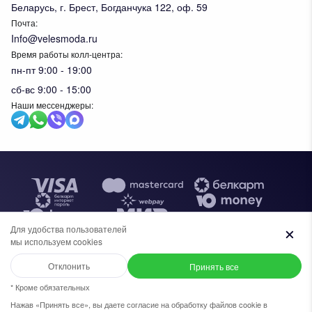
Беларусь, г. Брест, Богданчука 122, оф. 59
Почта:
Info@velesmoda.ru
Время работы колл-центра:
пн-пт 9:00 - 19:00
сб-вс 9:00 - 15:00
Наши мессенджеры:
Тов
Для удобства пользователей
мы используем cookies
+7 (969) 96-68-278
+375 (33) 638-76-51
Отклонить
Принять все
Общество с ограниченной ответственностью "ИВК ВЕЛЕС",
Выберите размер:
УНП 291610720. Свидетельство №0091620 выдано
Написать в WhatsApp
+7 (969) 96-68-278
* Кроме обязательных
администрацией Московского района г.Бреста, 30 апреля 2019г. В
торговом реестре Республики Беларусь с 27 ноября 2023г.
Нажав «Принять все», вы даете согласие на обработку файлов cookie в
50
52
54
56
58
60
62
64