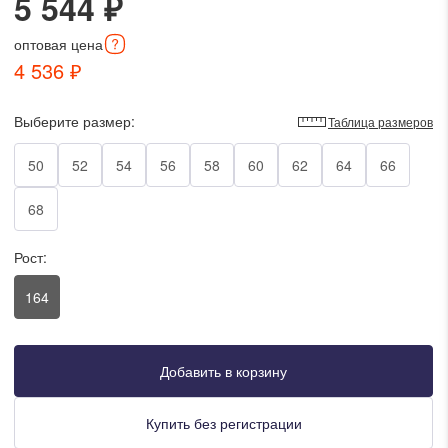
5 544 ₽
писать в WhatsApp
оптовая
цена
4 536 ₽
исать в Viber
Выберите размер:
Таблица размеров
писать в Telegram
50
52
54
56
58
60
62
64
66
68
писать в Max
Рост:
164
ты колл-центра:
:00 - 19:00
:00 - 15:00
Добавить в корзину
Купить без регистрации