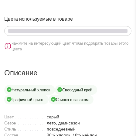
lesmoda.ru
Цвета используемые в товаре
етях:
нажмите на интересующий цвет чтобы подобрать товары этого
цвета
Описание
сайте:
Натуральный хлопок
Свободный крой
KZT
RUB
Графичный принт
Спинка с запахом
Цвет
серый
Сезон
лето, демисезон
Стиль
повседневный
Состав
90% хлопок, 10% нейлон