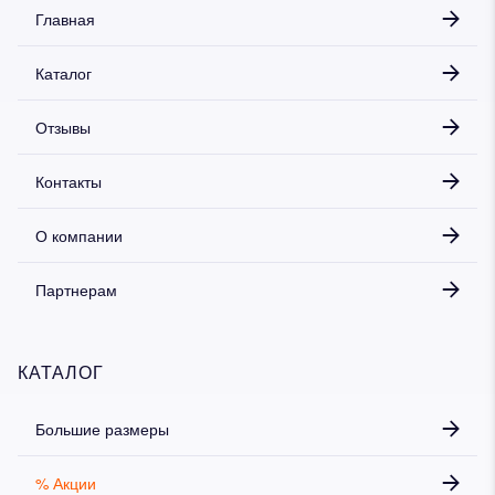
Главная
Каталог
Дарим скидку 5%
за подписку на наш
телеграм-канал
Отзывы
Стильные подборки, эксклюзивные акции и горячие
распродажи в удобном формате
Контакты
О компании
Подписаться
Партнерам
КАТАЛОГ
Большие размеры
% Акции