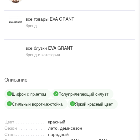
писать в WhatsApp
все товары EVA GRANT
бренд
исать в Viber
писать в Telegram
все блузки EVA GRANT
бренд и категория
писать в Max
Описание
ты колл-центра:
Шифон с принтом
Полуприлегающий силуэт
:00 - 19:00
Стильный воротник-стойка
Яркий красный цвет
:00 - 15:00
Цвет
красный
Сезон
лето, демисезон
Стиль
нарядный