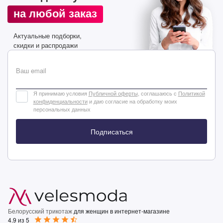
на любой заказ
Актуальные подборки,
скидки и распродажи
Ваш email
Я принимаю условия
Публичной оферты
, соглашаюсь с
Политикой
конфиденциальности
и даю согласие на обработку моих
персональных данных
Подписаться
Белорусский трикотаж
для женщин в интернет-магазине
4.9 из 5