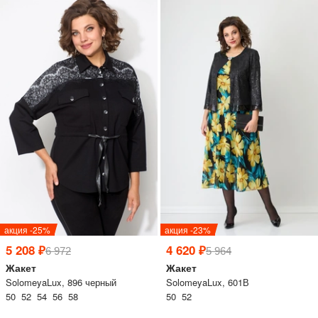
акция -25%
акция -23%
5 208 ₽
4 620 ₽
6 972
5 964
Жакет
Жакет
SolomeyaLux, 896 черный
SolomeyaLux, 601В
50 52 54 56 58
50 52