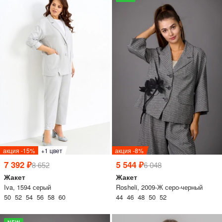
одежный тренд
трафика, посещаемости сайта.
ессуары
Нажимая на кнопку «Принять», вы даёте согласие на обработку файлов cookie в
соответствии c
Политикой обработки файлов cookie.
трация
Войти
 и оплата
а
акция -15%
+1 цвет
акция -8%
7 392 ₽
5 544 ₽
8 652
6 048
Жакет
Жакет
Iva, 1594 серый
Rosheli, 2009-Ж серо-черный
50 52 54 56 58 60
44 46 48 50 52
звонить +7 (969) 96-68-278