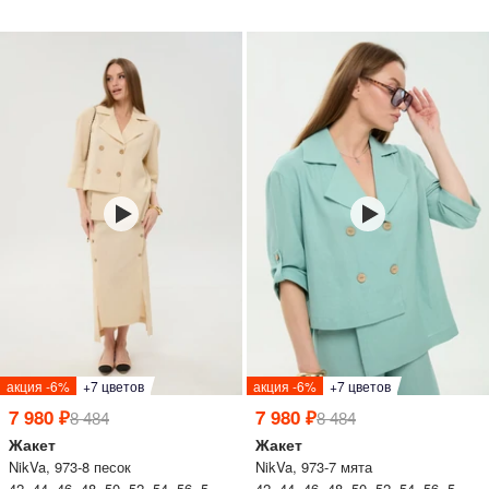
акция -6%
+7 цветов
акция -6%
+7 цветов
7 980 ₽
7 980 ₽
8 484
8 484
Жакет
Жакет
NikVa, 973-8 песок
NikVa, 973-7 мята
42 44 46 48 50 52 54 56 58 60
42 44 46 48 50 52 54 56 58 60