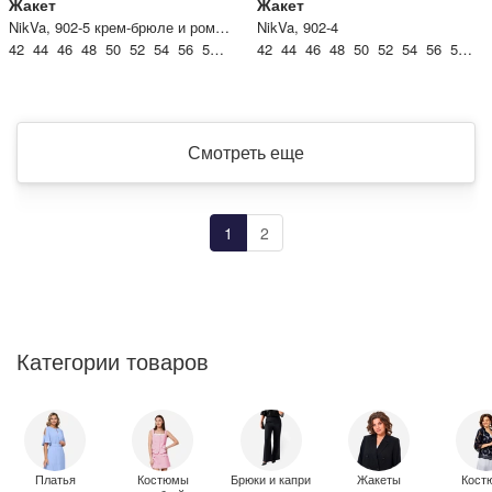
Жакет
Жакет
NikVa, 902-5 крем-брюле и ромбы Армани
NikVa, 902-4
42 44 46 48 50 52 54 56 58 60
42 44 46 48 50 52 54 56 58 60
Смотреть еще
1
2
Категории товаров
Платья
Костюмы
Брюки и капри
Жакеты
Кост