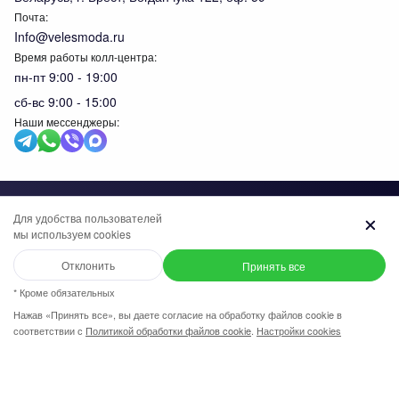
Почта:
Info@velesmoda.ru
Время работы колл-центра:
пн-пт 9:00 - 19:00
сб-вс 9:00 - 15:00
Наши мессенджеры:
Тов
Для удобства пользователей
мы используем cookies
+7 (969) 96-68-278
+375 (33) 638-76-51
Отклонить
Принять все
Написать в WhatsApp
+7 (969) 96-68-278
* Кроме обязательных
Нажав «Принять все», вы даете согласие на обработку файлов cookie в
Общество с ограниченной ответственностью "ИВК ВЕЛЕС",
соответствии с
Политикой обработки файлов cookie
.
Настройки cookies
Написать в Viber
Отклонить
Принять
+7 (958) 58-15-115
УНП 291610720. Свидетельство №0091620 выдано
администрацией Московского района г.Бреста, 30 апреля 2019г. В
торговом реестре Республики Беларусь с 27 ноября 2023г.
Написать в Telegram