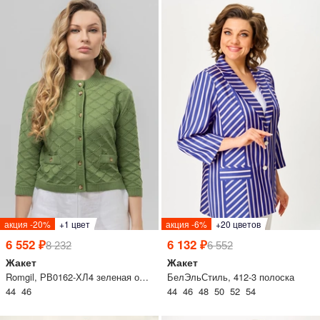
lesmoda.ru
етях:
сайте:
акция -20%
+1 цвет
акция -6%
+20 цветов
KZT
RUB
6 552 ₽
6 132 ₽
8 232
6 552
Жакет
Жакет
Romgil, РВ0162-ХЛ4 зеленая оливка
БелЭльСтиль, 412-3 полоска
44 46
44 46 48 50 52 54