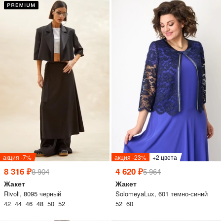
акция -7%
акция -23%
+2 цвета
8 316 ₽
4 620 ₽
8 904
5 964
Жакет
Жакет
Rivoli, 8095 черный
SolomeyaLux, 601 темно-синий
42 44 46 48 50 52
52 60