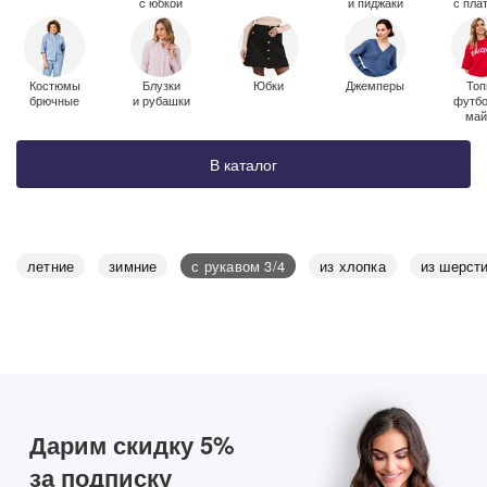
c юбкой
и пиджаки
с пла
Костюмы
Блузки
Юбки
Джемперы
Топ
брючные
и рубашки
футбо
май
В каталог
летние
зимние
с рукавом 3/4
из хлопка
из шерст
Дарим скидку 5%
за подписку