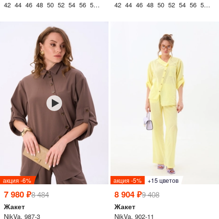
42 44 46 48 50 52 54 56 58 60
42 44 46 48 50 52 54 56 58 60
Дарим скидку 5%
за подписку на наш
телеграм-канал
Стильные подборки, эксклюзивные акции и горячие
распродажи в удобном формате
акция -6%
акция -5%
+15 цветов
7 980 ₽
8 904 ₽
8 484
9 408
Подписаться
Жакет
Жакет
NikVa, 987-3
NikVa, 902-11