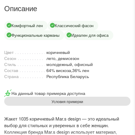
lesmoda.ru
Описание
етях:
Комфортный лен
Классический фасон
Функциональные карманы
Идеален для офиса
Цвет
коричневый
Сезон
лето, демисезон
Стиль
молодежный, офисный
Состав
64% вискоза,36% лен
Страна
Республика Беларусь
сайте:
На данный товар примерка доступна
KZT
RUB
Условия примерки
Жакет 1035 коричневый Mar.s design — это идеальный
выбор для стильных и уверенных в себе женщин.
Коллекция бренда Mar.s design использует материал,