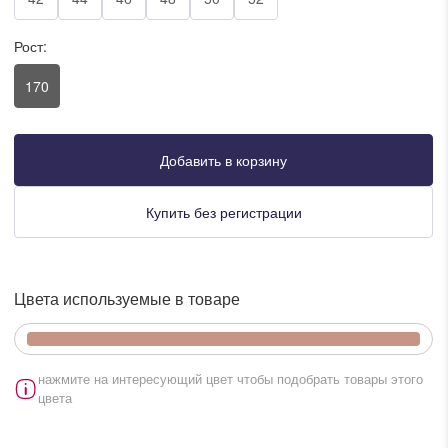
писать в WhatsApp
Рост:
170
исать в Viber
писать в Telegram
Добавить в корзину
Купить без регистрации
писать в Max
Цвета используемые в товаре
ты колл-центра:
:00 - 19:00
:00 - 15:00
нажмите на интересующий цвет чтобы подобрать товары этого
цвета