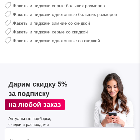
Жакеты и пиджаки серые больших размеров
Жакеты и пиджаки однотонные больших размеров
Жакеты и пиджаки зимние со скидкой
Жакеты и пиджаки серые со скидкой
Жакеты и пиджаки однотонные со скидкой
Дарим скидку 5%
за подписку на наш
Дарим скидку 5%
телеграм-канал
за подписку
Стильные подборки, эксклюзивные акции и горячие
на любой заказ
распродажи в удобном формате
Актуальные подборки,
скидки и распродажи
Подписаться