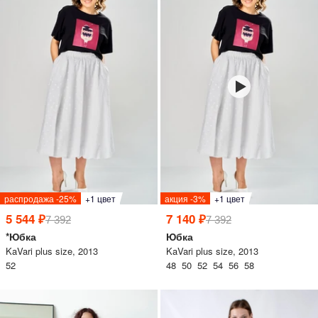
lesmoda.ru
етях:
сайте:
распродажа -25%
+1 цвет
акция -3%
+1 цвет
5 544 ₽
7 140 ₽
7 392
7 392
KZT
RUB
*Юбка
Юбка
KaVari plus size, 2013
KaVari plus size, 2013
52
48 50 52 54 56 58