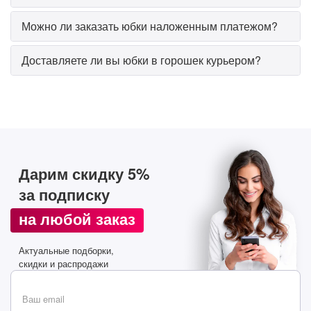
Стильные подборки, эксклюзивные акции и горячие
Можно ли заказать юбки наложенным платежом?
распродажи в удобном формате
Доставляете ли вы юбки в горошек курьером?
Подписаться
Дарим скидку 5%
за подписку
на любой заказ
Актуальные подборки,
скидки и распродажи
Ваш email