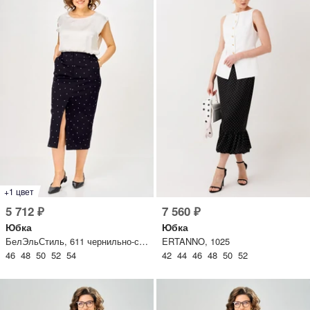
писать в WhatsApp
исать в Viber
писать в Telegram
писать в Max
+1 цвет
ты колл-центра:
5 712 ₽
7 560 ₽
:00 - 19:00
Юбка
Юбка
БелЭльСтиль, 611 чернильно-синий горох
ERTANNO, 1025
:00 - 15:00
46 48 50 52 54
42 44 46 48 50 52