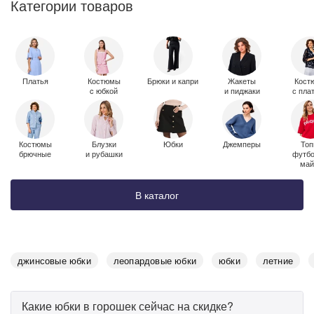
Категории товаров
Платья
Костюмы
Брюки и капри
Жакеты
Кост
c юбкой
и пиджаки
с пла
Костюмы
Блузки
Юбки
Джемперы
Топ
брючные
и рубашки
футбо
май
В каталог
джинсовые юбки
леопардовые юбки
юбки
летние
Дарим скидку 5%
за подписку на наш
Какие юбки в горошек сейчас на скидке?
телеграм-канал