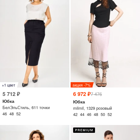
одежный тренд
трафика, посещаемости сайта.
ессуары
Нажимая на кнопку «Принять», вы даёте согласие на обработку файлов cookie в
соответствии c
Политикой обработки файлов cookie.
трация
Войти
 и оплата
+1 цвет
акция -7%
а
5 712 ₽
6 972 ₽
7 476
Юбка
Юбка
БелЭльСтиль, 611 точки
milmil, 1329 розовый
46 48 52
42 44 46 48 50 52
звонить +7 (969) 96-68-278