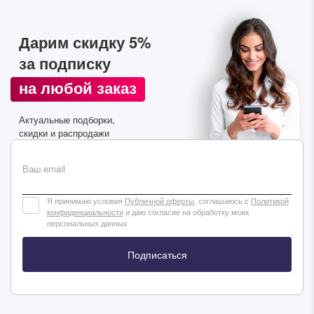
Дарим скидку 5%
за подписку
на любой заказ
Дарим скидку 5%
за подписку на наш
Актуальные подборки,
телеграм-канал
скидки и распродажи
Стильные подборки, эксклюзивные акции и горячие
распродажи в удобном формате
Ваш email
Я принимаю условия
Публичной оферты
, соглашаюсь с
Политикой
Подписаться
конфиденциальности
и даю согласие на обработку моих
персональных данных
Подписаться