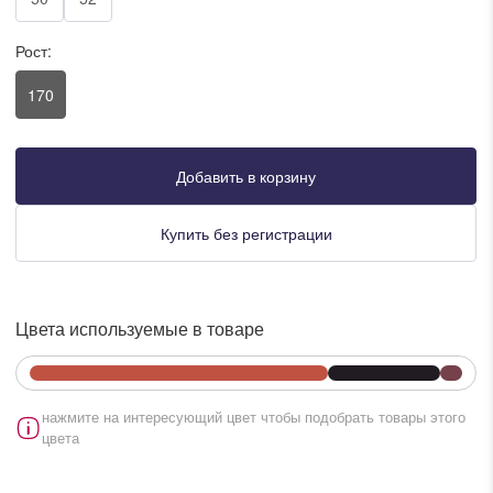
писать в WhatsApp
Рост:
170
исать в Viber
писать в Telegram
Добавить в корзину
Купить без регистрации
писать в Max
Цвета используемые в товаре
ты колл-центра:
:00 - 19:00
:00 - 15:00
нажмите на интересующий цвет чтобы подобрать товары этого
цвета