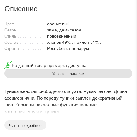
lesmoda.ru
Описание
етях:
Цвет
оранжевый
Сезон
зима, демисезон
Стиль
повседневный
Состав
хлопок 49% , нейлон 51% .
Страна
Республика Беларусь
На данный товар примерка доступна
Условия примерки
сайте:
Туника женская свободного силуэта. Рукав реглан. Длина
ассимернична. По переду туники выплен декоративный
KZT
RUB
шоа. Карманы накладные функциональные.
категория: Блузки, туники
сезон: Зима,Осень,Весна
Статус модели: офисное, повседневное.
Читать подробнее
Силуэт: свободный