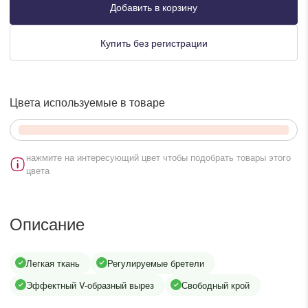
lesmoda.ru
Добавить в корзину
Купить без регистрации
етях:
Цвета используемые в товаре
нажмите на интересующий цвет чтобы подобрать товары этого
цвета
сайте:
Описание
KZT
RUB
Легкая ткань
Регулируемые бретели
Эффектный V-образный вырез
Свободный крой