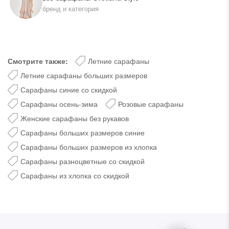
бренд и категория
Смотрите также:
Летние сарафаны
Летние сарафаны больших размеров
Сарафаны синие со скидкой
Сарафаны осень-зима
Розовые сарафаны
Женские сарафаны без рукавов
Сарафаны больших размеров синие
Сарафаны больших размеров из хлопка
Сарафаны разноцветные со скидкой
Сарафаны из хлопка со скидкой
Дарим скидку 5%
за подписку на наш
телеграм-канал
Стильные подборки, эксклюзивные акции и горячие
распродажи в удобном формате