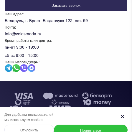
Заказать звонок
Наш адрес:
Беларусь, г. Брест, Богданчука 122, оф. 59
Почта:
Info@velesmoda.ru
Время работы колл-центра:
пн-пт 9:00 - 19:00
сб-вс 9:00 - 15:00
Наши мессенджеры:
Тов
Для удобства пользователей
мы используем cookies
+7 (969) 96-68-278
+375 (33) 638-76-51
Отклонить
Принять все
Общество с ограниченной ответственностью "ИВК ВЕЛЕС",