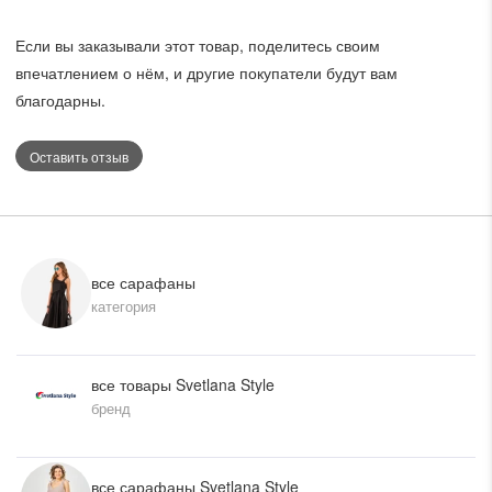
романтичный вид. Подходящий для повседневного
использования, он дополнен классическим рисунком в
Если вы заказывали этот товар, поделитесь своим
полоску и выполнен в красивом оттенке какао.
впечатлением о нём, и другие покупатели будут вам
благодарны.
Оставить отзыв
все сарафаны
категория
все товары Svetlana Style
бренд
все сарафаны Svetlana Style