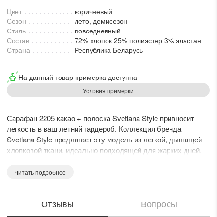
Цвет
коричневый
Сезон
лето, демисезон
Стиль
повседневный
Состав
72% хлопок 25% полиэстер 3% эластан
Страна
Республика Беларусь
На данный товар примерка доступна
Условия примерки
Сарафан 2205 какао + полоска Svetlana Style привносит
легкость в ваш летний гардероб. Коллекция бренда
Svetlana Style предлагает эту модель из легкой, дышащей
хлопковой ткани, идеально подходящей для жарких дней.
Расширенный к низу крой обеспечивает свободу движений,
а V-образная горловина подчеркивает изящные линии шеи и
Читать подробнее
декольте. Широкие регулируемые бретели с игривыми
завязками на банты добавляют женственности. Длина
Отзывы
Вопросы
спинки с учетом бретели составляет около 136 см, а длина
переда – 95 см, что придает сарафану воздушный и