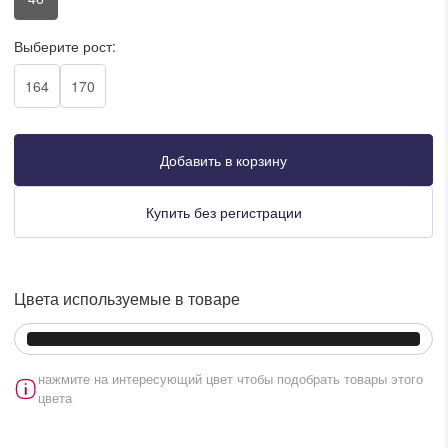
писать в WhatsApp
Выберите рост:
164
170
исать в Viber
писать в Telegram
Добавить в корзину
Купить без регистрации
писать в Max
Цвета используемые в товаре
ты колл-центра:
:00 - 19:00
:00 - 15:00
нажмите на интересующий цвет чтобы подобрать товары этого
цвета