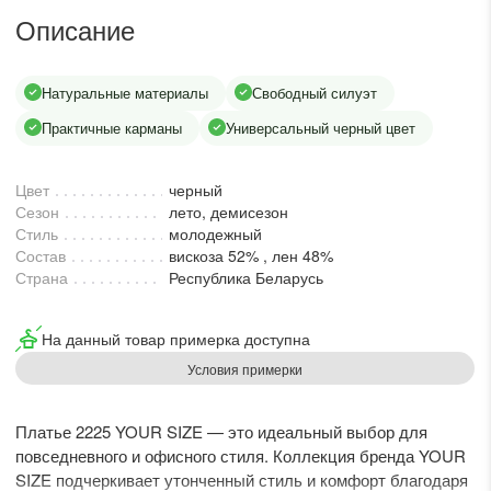
lesmoda.ru
Описание
етях:
Натуральные материалы
Свободный силуэт
Практичные карманы
Универсальный черный цвет
Цвет
черный
Сезон
лето, демисезон
Стиль
молодежный
Состав
вискоза 52% , лен 48%
Страна
Республика Беларусь
сайте:
На данный товар примерка доступна
KZT
RUB
Условия примерки
Платье 2225 YOUR SIZE — это идеальный выбор для
повседневного и офисного стиля. Коллекция бренда YOUR
SIZE подчеркивает утонченный стиль и комфорт благодаря