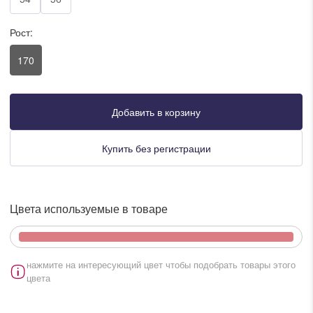
писать в WhatsApp
Рост:
170
исать в Viber
писать в Telegram
Добавить в корзину
Купить без регистрации
писать в Max
Цвета используемые в товаре
ты колл-центра:
:00 - 19:00
:00 - 15:00
нажмите на интересующий цвет чтобы подобрать товары этого
цвета