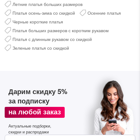
Летние платья больших размеров
Платья осень-зима со скидкой
Осенние платья
Черные короткие платья
Платья больших размеров с коротким рукавом
Платья с длинным рукавом со скидкой
Зеленые платья со скидкой
Дарим скидку 5%
за подписку на наш
Дарим скидку 5%
телеграм-канал
за подписку
Стильные подборки, эксклюзивные акции и горячие
на любой заказ
распродажи в удобном формате
Актуальные подборки,
Подписаться
скидки и распродажи