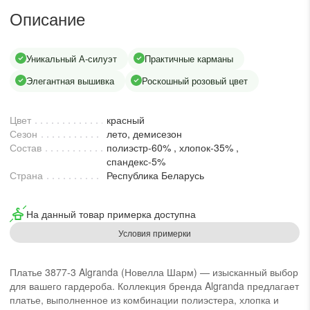
lesmoda.ru
Описание
етях:
Уникальный А-силуэт
Практичные карманы
Элегантная вышивка
Роскошный розовый цвет
Цвет
красный
Сезон
лето, демисезон
Состав
полиэстр-60% , хлопок-35% ,
спандекс-5%
Страна
Республика Беларусь
сайте:
На данный товар примерка доступна
KZT
RUB
Условия примерки
Платье 3877-3 Algranda (Новелла Шарм) — изысканный выбор
для вашего гардероба. Коллекция бренда Algranda предлагает
платье, выполненное из комбинации полиэстера, хлопка и