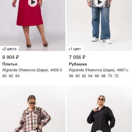
писать в WhatsApp
исать в Viber
писать в Telegram
+2 цвета
+1 цвет
8 904 ₽
7 056 ₽
писать в Max
Платье
Рубашка
Algranda (Новелла Шарм), 4005-3
Algranda (Новелла Шарм), 4067-с
60 62 64
58 60 62 64 66 68 70 72
ты колл-центра:
:00 - 19:00
:00 - 15:00