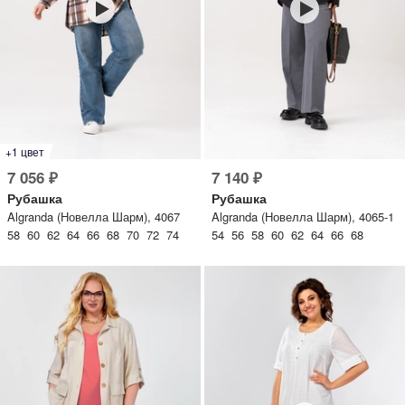
lesmoda.ru
етях:
+1 цвет
7 056 ₽
7 140 ₽
Рубашка
Рубашка
Algranda (Новелла Шарм), 4067
Algranda (Новелла Шарм), 4065-1
58 60 62 64 66 68 70 72 74
54 56 58 60 62 64 66 68
сайте:
KZT
RUB