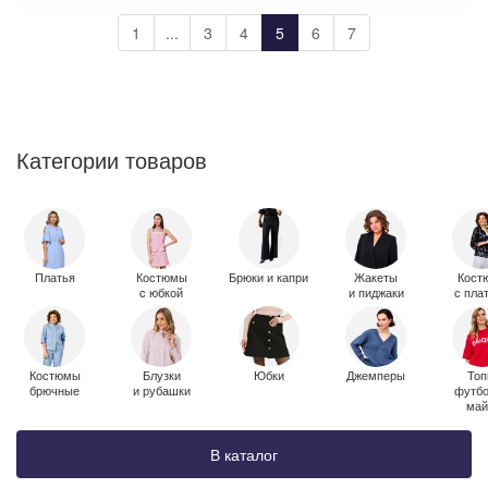
1
...
3
4
5
6
7
Категории товаров
Платья
Костюмы
Брюки и капри
Жакеты
Кост
c юбкой
и пиджаки
с пла
Костюмы
Блузки
Юбки
Джемперы
Топ
брючные
и рубашки
футбо
май
В каталог