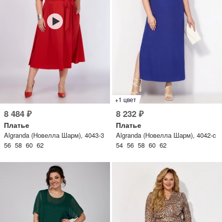
+1 цвет
8 484 ₽
8 232 ₽
Платье
Платье
Algranda (Новелла Шарм), 4043-3
Algranda (Новелла Шарм), 4042-c
56 58 60 62
54 56 58 60 62
Дарим скидку 5%
за подписку на наш
телеграм-канал
Стильные подборки, эксклюзивные акции и горячие
распродажи в удобном формате
Подписаться