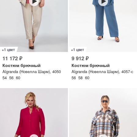
одежный тренд
трафика, посещаемости сайта.
ессуары
Нажимая на кнопку «Принять», вы даёте согласие на обработку файлов cookie в
соответствии c
Политикой обработки файлов cookie.
трация
Войти
+1 цвет
+1 цвет
11 172 ₽
9 912 ₽
Костюм брючный
Костюм брючный
Algranda (Новелла Шарм), 4050
Algranda (Новелла Шарм), 4057-с
 и оплата
54 56 60
56 58 60
а
звонить +7 (969) 96-68-278