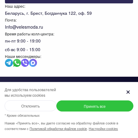
Наш адрес:
Беларусь, г. Брест, Богданчука 122, оф. 59
Почта:
Info@velesmoda.ru
Время работы колл-центра:
пн-пт 9:00 - 19:00
сб-вс 9:00 - 15:00
Наши мессенджеры:
Тов
Для удобства пользователей
мы используем cookies
+7 (969) 96-68-278
+375 (33) 638-76-51
Отклонить
Принять все
Написать в WhatsApp
+7 (969) 96-68-278
* Кроме обязательных
Нажав «Принять все», вы даете согласие на обработку файлов cookie в
Общество с ограниченной ответственностью "ИВК ВЕЛЕС",
соответствии с
Политикой обработки файлов cookie
.
Настройки cookies
Написать в Viber
Отклонить
Принять
+7 (958) 58-15-115
УНП 291610720. Свидетельство №0091620 выдано