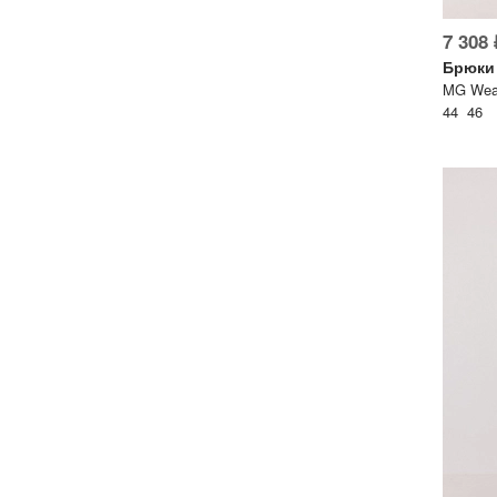
lesmoda.ru
7 308 
Брюки
етях:
MG Wear
44 46
сайте:
KZT
RUB