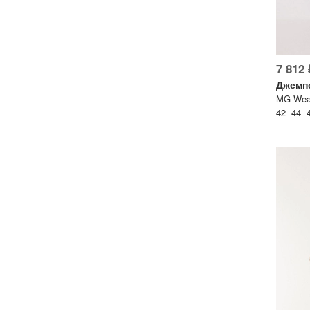
7 812 
Джемп
MG Wear
42 44 