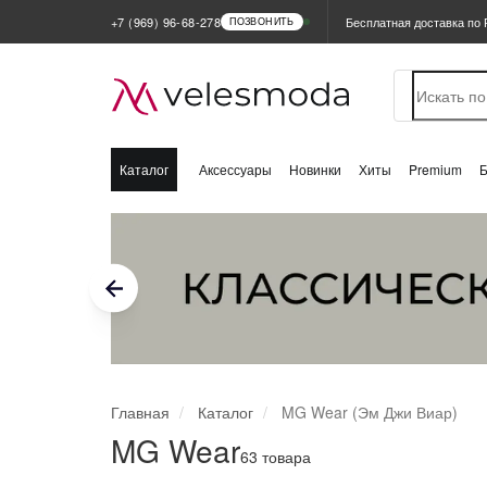
Бесплатная доставка по 
+7 (969) 96-68-278
ПОЗВОНИТЬ
ная
лог
ядные
Каталог
Аксессуары
Новинки
Хиты
Premium
инки
+375 (33) 638-76-51
ПОЗВОНИТЬ
ы продаж
+7 (969) 96-68-278
ПОЗВОНИТЬ
+7 (958) 58-15-115
MIUM
ПОЗВОНИТЬ
ьшие размеры
ии
продажа склада
Главная
Каталог
MG Wear (Эм Джи Виар)
MG Wear
нды
63 товара