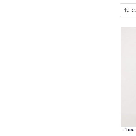
одежный тренд
С
ессуары
трация
Войти
 и оплата
а
звонить +7 (969) 96-68-278
+1 цвет