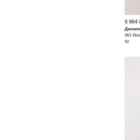
5 964 
Джемп
MG Wear
52