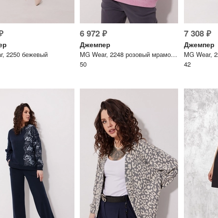
₽
6 972 ₽
7 308 ₽
ер
Джемпер
Джемпер
, 2250 бежевый
MG Wear, 2248 розовый мрамор + молочный
MG Wear, 2
50
42
Дарим скидку 5%
за подписку на н
телеграм-канал
Стильные подборки, эксклюз
горячие распродажи в удоб