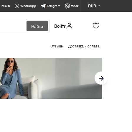
RUB
Войти
Найти
BYN
Белорусский рубль
Отзывы
Доставка и оплата
KZT
Казахстанский тенге
RUB
Российский рубль