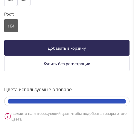
писать в WhatsApp
Рост:
164
исать в Viber
писать в Telegram
Добавить в корзину
Купить без регистрации
писать в Max
Цвета используемые в товаре
ты колл-центра:
:00 - 19:00
:00 - 15:00
нажмите на интересующий цвет чтобы подобрать товары этого
цвета