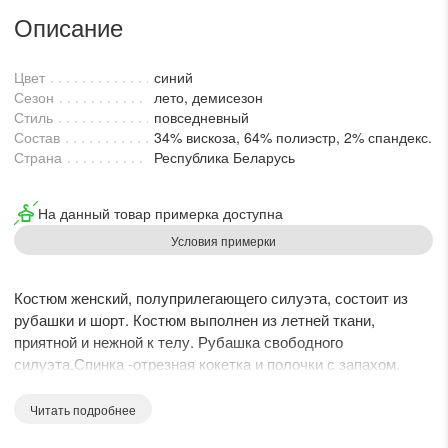
lesmoda.ru
Описание
етях:
Цвет
синий
Сезон
лето, демисезон
Стиль
повседневный
Состав
34% вискоза, 64% полиэстр, 2% спандекс.
Страна
Республика Беларусь
На данный товар примерка доступна
Условия примерки
сайте:
Костюм женский, полуприлегающего силуэта, состоит из
рубашки и шорт. Костюм выполнен из летней ткани,
KZT
RUB
приятной и нежной к телу. Рубашка свободного
силуэта.Спинка -отрезная кокетка и полочки с запахом.
Рукав цельнокроеный,спущенный, закончен
манжетой(ширина-2см). Воротник рубашки на притачной
Читать подробнее
стойке. По переду застежка на петли пуговицы. Шорты с