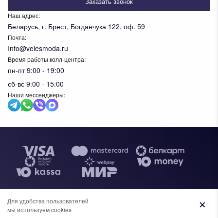
Заказать звонок
Наш адрес:
Беларусь, г. Брест, Богданчука 122, оф. 59
Почта:
Info@velesmoda.ru
Время работы колл-центра:
пн-пт 9:00 - 19:00
сб-вс 9:00 - 15:00
Наши мессенджеры:
Тов
Для удобства пользователей
Общество с ограниченной ответственностью "ИВК ВЕЛЕС",
мы используем cookies
+7 (969) 96-68-278
+375 (33) 638-76-51
УНП 291610720. Свидетельство №0091620 выдано