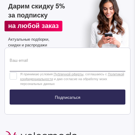
Дарим скидку 5%
за подписку
на любой заказ
Актуальные подборки,
Дарим скидку 5%
за подписку на наш
скидки и распродажи
телеграм-канал
Стильные подборки, эксклюзивные акции и горячие
Ваш email
распродажи в удобном формате
Я принимаю условия
Публичной оферты
, соглашаюсь с
Политикой
конфиденциальности
и даю согласие на обработку моих
Подписаться
персональных данных
Подписаться