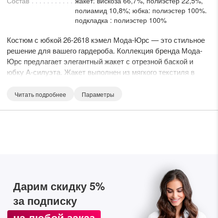
Состав
жакет: вискоза 66,7%, полиэстер 22,5%,
lesmoda.ru
полиамид 10,8%; юбка: полиэстер 100%.
подкладка : полиэстер 100%
етях:
Костюм с юбкой 26-2618 кэмел Мода-Юрс — это стильное
решение для вашего гардероба. Коллекция бренда Мода-
Юрс предлагает элегантный жакет с отрезной баской и
юбку А-силуэта. Жакет выполнен из мягкого текстиля в
классическом рисунке гусиной лапки, дополнен съемным
поясом, рукавами-реглан и застежкой на пуговицы. Юбка
Читать подробнее
Параметры
изготовлена из экокожи для лёгкого ухода и удобства.
Длина спинки жакета — 60 см, длина юбки — 75 см, длина
рукава — 53,5 см. Этот костюм подходит для офиса и
прогулок, особенно в демисезон, благодаря своей
сайте:
универсальной цветовой гамме и высокому уровню
комфорта.
KZT
RUB
Дарим скидку 5%
за подписку
на любой заказ