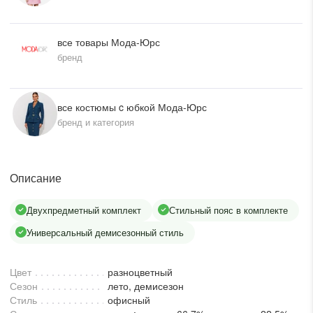
писать в WhatsApp
все товары Мода-Юрс
бренд
исать в Viber
писать в Telegram
все костюмы c юбкой Мода-Юрс
бренд и категория
писать в Max
Описание
ты колл-центра:
Двухпредметный комплект
Стильный пояс в комплекте
:00 - 19:00
Универсальный демисезонный стиль
:00 - 15:00
Цвет
разноцветный
Сезон
лето, демисезон
Стиль
офисный