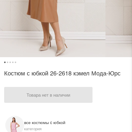
одежный тренд
трафика, посещаемости сайта.
ессуары
Нажимая на кнопку «Принять», вы даёте согласие на обработку файлов cookie в
соответствии c
Политикой обработки файлов cookie.
трация
Войти
 и оплата
Костюм с юбкой 26-2618 кэмел Мода-Юрс
а
Товара нет в наличии
звонить +7 (969) 96-68-278
все костюмы c юбкой
категория