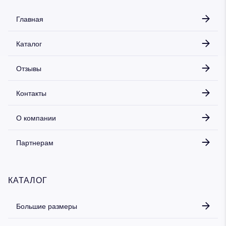
Главная
Каталог
Дарим скидку 5%
за подписку на наш
телеграм-канал
Отзывы
Стильные подборки, эксклюзивные акции и горячие
распродажи в удобном формате
Контакты
Подписаться
О компании
Партнерам
КАТАЛОГ
Большие размеры