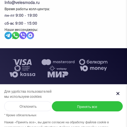
Info@velesmoda.ru
Время работы колл-центра:
пн-пт 9:00 - 19:00
сб-вс 9:00 - 15:00
Наши мессенджеры:
Тов
Для удобства пользователей
Общество с ограниченной ответственностью "ИВК ВЕЛЕС",
мы используем cookies
+7 (969) 96-68-278
+375 (33) 638-76-51
УНП 291610720. Свидетельство №0091620 выдано
администрацией Московского района г.Бреста, 30 апреля 2019г. В
Отклонить
Принять все
торговом реестре Республики Беларусь с 27 ноября 2023г.
Написать в WhatsApp
+7 (969) 96-68-278
* Кроме обязательных
Нажав «Принять все», вы даете согласие на обработку файлов cookie в