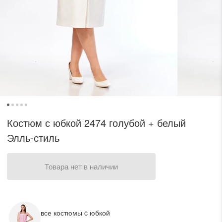
одежный тренд
трафика, посещаемости сайта.
ессуары
Нажимая на кнопку «Принять», вы даёте согласие на обработку файлов cookie в
соответствии c
Политикой обработки файлов cookie.
трация
Войти
 и оплата
Костюм с юбкой 2474 голубой + белый
Элль-стиль
а
Товара нет в наличии
звонить +7 (969) 96-68-278
все костюмы c юбкой