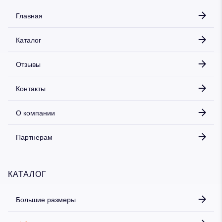
Главная
Каталог
Дарим скидку 5%
за подписку на наш
телеграм-канал
Отзывы
Стильные подборки, эксклюзивные акции и горячие
распродажи в удобном формате
Контакты
О компании
Подписаться
Партнерам
КАТАЛОГ
Большие размеры