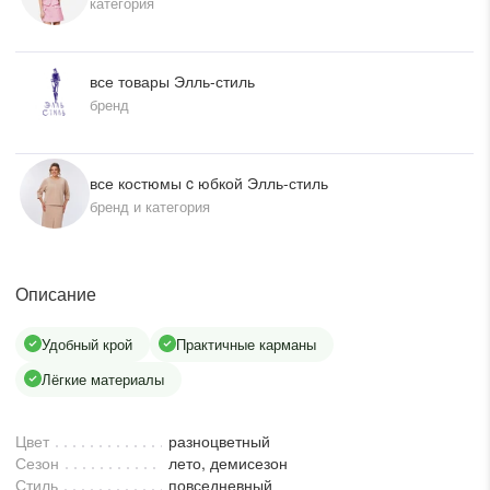
категория
писать в WhatsApp
все товары Элль-стиль
исать в Viber
бренд
писать в Telegram
все костюмы c юбкой Элль-стиль
бренд и категория
писать в Max
Описание
ты колл-центра:
Удобный крой
Практичные карманы
:00 - 19:00
Лёгкие материалы
:00 - 15:00
Цвет
разноцветный
Сезон
лето, демисезон
Стиль
повседневный