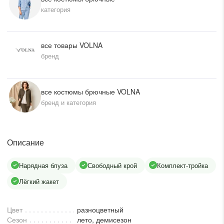
категория
писать в WhatsApp
исать в Viber
все товары VOLNA
бренд
писать в Telegram
все костюмы брючные VOLNA
бренд и категория
писать в Max
Описание
ты колл-центра:
:00 - 19:00
Нарядная блуза
Свободный крой
Комплект-тройка
:00 - 15:00
Лёгкий жакет
Цвет
разноцветный
Сезон
лето, демисезон