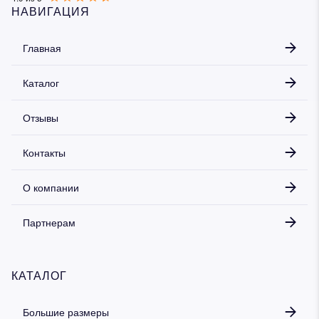
НАВИГАЦИЯ
Главная
Дарим скидку 5%
за подписку на наш
телеграм-канал
Каталог
Стильные подборки, эксклюзивные акции и горячие
Отзывы
распродажи в удобном формате
Контакты
Подписаться
О компании
Партнерам
КАТАЛОГ
Большие размеры