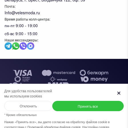
Почта:
Info@velesmoda.ru
Время работы колл-центра:
пн-пт 9:00 - 19:00
сб-вс 9:00 - 15:00
Наши мессенджеры:
Тов
Для удобства пользователей
мы используем cookies
+7 (969) 96-68-278
+375 (33) 638-76-51
Отклонить
Принять все
Общество с ограниченной ответственностью "ИВК ВЕЛЕС",
УНП 291610720. Свидетельство №0091620 выдано
Написать в WhatsApp
+7 (969) 96-68-278
* Кроме обязательных
администрацией Московского района г.Бреста, 30 апреля 2019г. В
торговом реестре Республики Беларусь с 27 ноября 2023г.
Нажав «Принять все», вы даете согласие на обработку файлов cookie в
соответствии с
Политикой обработки файлов cookie
.
Настройки cookies