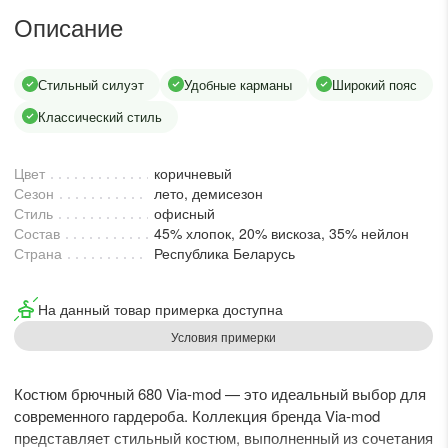
lesmoda.ru
Описание
етях:
Стильный силуэт
Удобные карманы
Широкий пояс
Классический стиль
Цвет
коричневый
Сезон
лето, демисезон
Стиль
офисный
Состав
45% хлопок, 20% вискоза, 35% нейлон
Страна
Республика Беларусь
сайте:
На данный товар примерка доступна
KZT
RUB
Условия примерки
Костюм брючный 680 Via-mod — это идеальный выбор для
современного гардероба. Коллекция бренда Via-mod
представляет стильный костюм, выполненный из сочетания