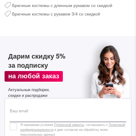
Брючные костюмы с длинным рукавом со скидкой
Брючные костюмы с рукавом 3/4 со скидкой
Дарим скидку 5%
за подписку
Дарим скидку 5%
за подписку на наш
телеграм-канал
на любой заказ
Стильные подборки, эксклюзивные акции и горячие
Актуальные подборки,
распродажи в удобном формате
скидки и распродажи
Подписаться
Ваш email
Я принимаю условия
Публичной оферты
, соглашаюсь с
Политикой
конфиденциальности
и даю согласие на обработку моих
персональных данных