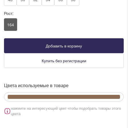
писать в WhatsApp
Рост:
164
исать в Viber
писать в Telegram
Добавить в корзину
Купить без регистрации
писать в Max
Цвета используемые в товаре
ты колл-центра:
:00 - 19:00
:00 - 15:00
нажмите на интересующий цвет чтобы подобрать товары этого
цвета