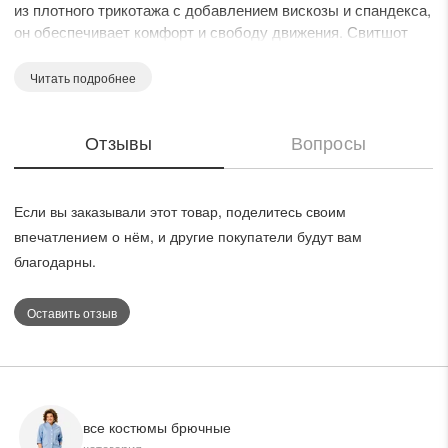
из плотного трикотажа с добавлением вискозы и спандекса,
он обеспечивает комфорт и свободу движения. Свитшот
имеет ассиметричный крой с округлым вырезом горловины
и спущенной линией плеча, подчеркнутый актуальным
Читать подробнее
принтом. Брюки высокого кроя с центральным подрезом и
накладными карманами на передней и задней частях.
Отзывы
Вопросы
Комплект выполнен в элегантном белом цвете, что делает
его идеальным выбором для повседневного и офисного
стиля в любое время года.
Если вы заказывали этот товар, поделитесь своим
впечатлением о нём, и другие покупатели будут вам
благодарны.
Оставить отзыв
все костюмы брючные