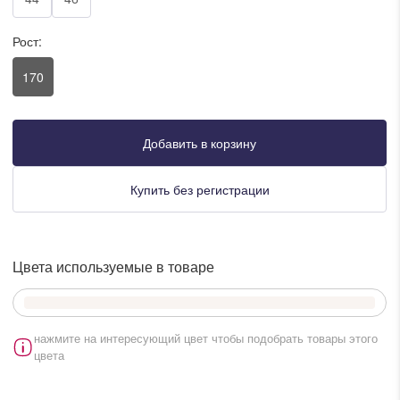
писать в WhatsApp
Рост:
170
исать в Viber
писать в Telegram
Добавить в корзину
Купить без регистрации
писать в Max
Цвета используемые в товаре
ты колл-центра:
:00 - 19:00
:00 - 15:00
нажмите на интересующий цвет чтобы подобрать товары этого
цвета