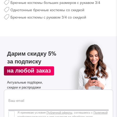
Брючные костюмы больших размеров с рукавом 3/4
Однотонные брючные костюмы со скидкой
Брючные костюмы с рукавом 3/4 со скидкой
Дарим скидку 5%
Дарим скидку 5%
за подписку на наш
за подписку
телеграм-канал
на любой заказ
Стильные подборки, эксклюзивные акции и горячие
распродажи в удобном формате
Актуальные подборки,
скидки и распродажи
Подписаться
Ваш email
Я принимаю условия
Публичной оферты
, соглашаюсь с
Политикой
конфиденциальности
и даю согласие на обработку моих