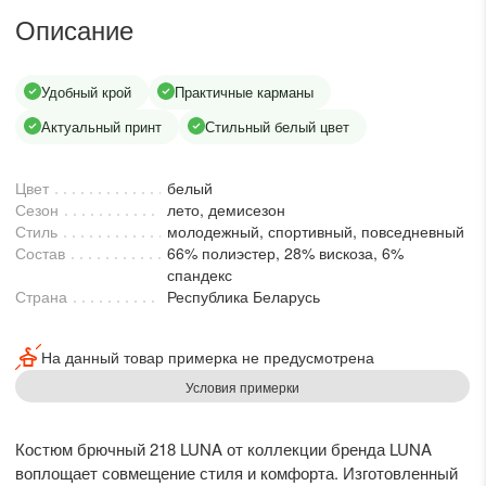
lesmoda.ru
Описание
етях:
Удобный крой
Практичные карманы
Актуальный принт
Стильный белый цвет
Цвет
белый
Сезон
лето, демисезон
Стиль
молодежный, спортивный, повседневный
Состав
66% полиэстер, 28% вискоза, 6%
спандекс
Страна
Республика Беларусь
сайте:
KZT
RUB
На данный товар примерка не предусмотрена
Условия примерки
Костюм брючный 218 LUNA от коллекции бренда LUNA
воплощает совмещение стиля и комфорта. Изготовленный