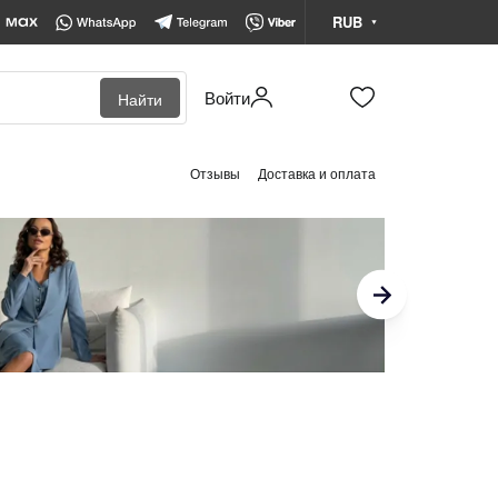
RUB
Войти
Найти
BYN
Белорусский рубль
Отзывы
Доставка и оплата
KZT
Казахстанский тенге
RUB
Российский рубль