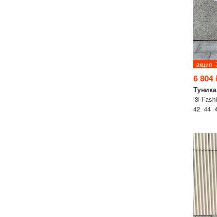
акция 
6 804 
Туника
i3i Fash
42 44 