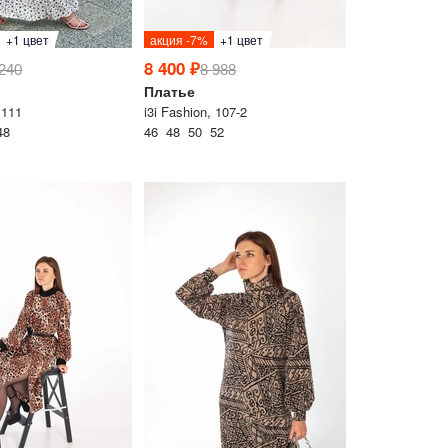
+1 цвет
акция -7%
+1 цвет
8 400 ₽
 240
8 988
Платье
 111
i3i Fashion, 107-2
48
46 48 50 52
Товар добавлен
в корзину
аш
ивные акции и
ном формате