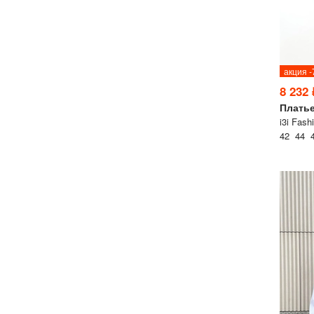
акция 
8 232 
Плать
i3i Fash
42 44 