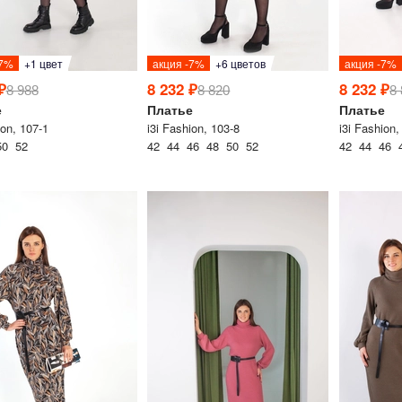
-7%
+1 цвет
акция -7%
+6 цветов
акция -7%
Таблица размеров
₽
8 232 ₽
8 232 ₽
8 988
8 820
8
@velesmoda_bot
е
Платье
Платье
ion, 107-1
i3i Fashion, 103-8
i3i Fashion,
Добавить в корзину
50 52
42 44 46 48 50 52
42 44 46 
Подписат