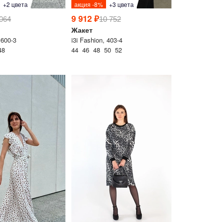
+2 цвета
акция -8%
+3 цвета
9 912 ₽
 064
10 752
Жакет
 600-3
i3i Fashion, 403-4
48
44 46 48 50 52