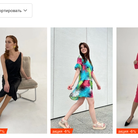
ортировать
-7%
акция -6%
акция -6%