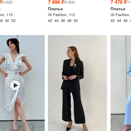
₽
7 896 ₽
7 476 ₽
8 820
8 400
7
е
Платье
Платье
ion, 115
i3i Fashion, 112
i3i Fashion,
48 50 52
42 44 46 48 50
42 44 46 