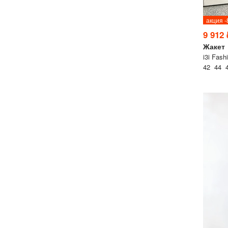
акция 
9 912 
Жакет
i3i Fash
42 44 