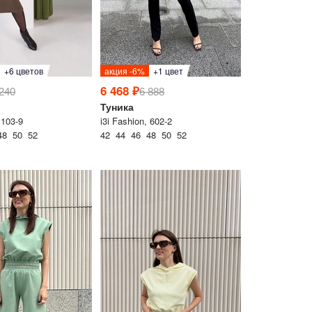
+6 цветов
акция -6%
+1 цвет
6 468 ₽
 240
6 888
Туника
 103-9
i3i Fashion, 602-2
48 50 52
42 44 46 48 50 52