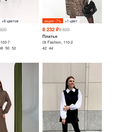
+6 цветов
акция -7%
+1 цвет
Перейти в корзину
8 232 ₽
 820
8 820
Платье
 103-7
i3i Fashion, 110-2
Продолжить покупки
48 50 52
42 44
ься