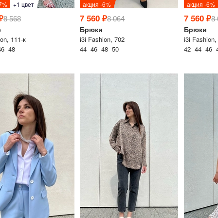
-7%
+1 цвет
акция -6%
акция -6%
₽
7 560 ₽
7 560 ₽
8 568
8 064
8
е
Брюки
Брюки
ion, 111-к
i3i Fashion, 702
i3i Fashion,
46 48
44 46 48 50
42 44 46 