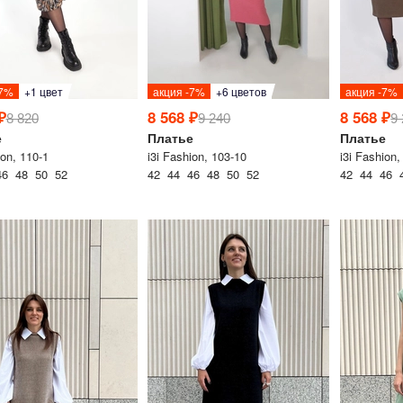
-7%
+1 цвет
акция -7%
+6 цветов
акция -7%
₽
8 568 ₽
8 568 ₽
8 820
9 240
9
е
Платье
Платье
ion, 110-1
i3i Fashion, 103-10
i3i Fashion,
46 48 50 52
42 44 46 48 50 52
42 44 46 