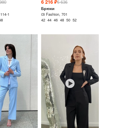
6 216 ₽
 980
6 636
Брюки
 114-1
i3i Fashion, 701
48
42 44 46 48 50 52