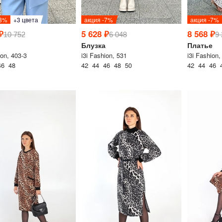
-8%
+3 цвета
акция -7%
акция -7%
₽
5 628 ₽
8 568 ₽
10 752
6 048
9
Блузка
Платье
ion, 403-3
i3i Fashion, 531
i3i Fashion,
46 48
42 44 46 48 50
42 44 46 
Дарим скидку 5%
за подписку на н
телеграм-канал
Стильные подборки, эксклюз
горячие распродажи в удоб