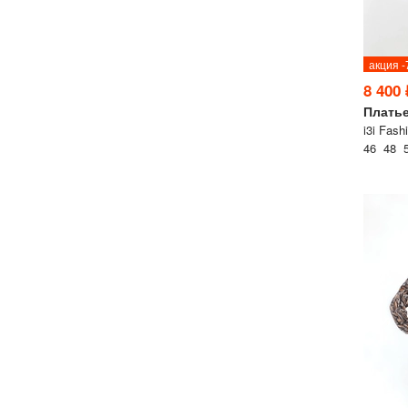
акция 
8 400 
Плать
i3i Fash
46 48 