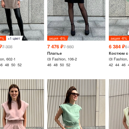
-7%
+1 цвет
акция -6%
акция -6%
₽
7 476 ₽
6 384 ₽
7 308
7 980
6
Платье
Костюм с
ion, 602-1
i3i Fashion, 106-2
i3i Fashion,
46 48 50 52
46 48 50 52
42 44 46 