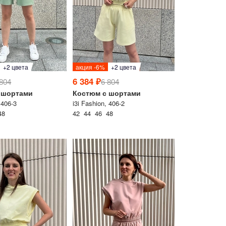
+2 цвета
акция -6%
+2 цвета
6 384 ₽
 804
6 804
 шортами
Костюм с шортами
 406-3
i3i Fashion, 406-2
48
42 44 46 48