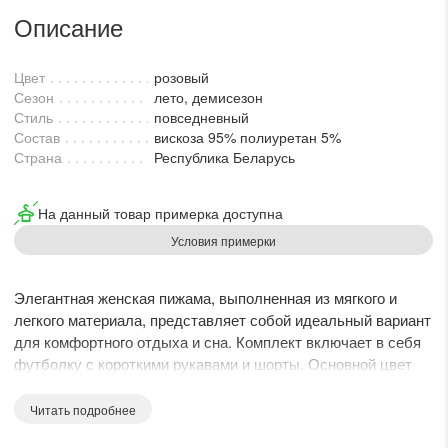
lesmoda.ru
Описание
етях:
Цвет
розовый
Сезон
лето, демисезон
Стиль
повседневный
Состав
вискоза 95% полиуретан 5%
Страна
Республика Беларусь
На данный товар примерка доступна
Условия примерки
сайте:
Элегантная женская пижама, выполненная из мягкого и
легкого материала, представляет собой идеальный вариант
KZT
RUB
для комфортного отдыха и сна. Комплект включает в себя
футболку с короткими рукавами и шорты. Основной цвет
изделия - нежный лиловый, украшенный мелким белым
геометрическим принтом, придающим образу изысканность.
Читать подробнее
Футболка с V-образным вырезом элегантно подчеркивает