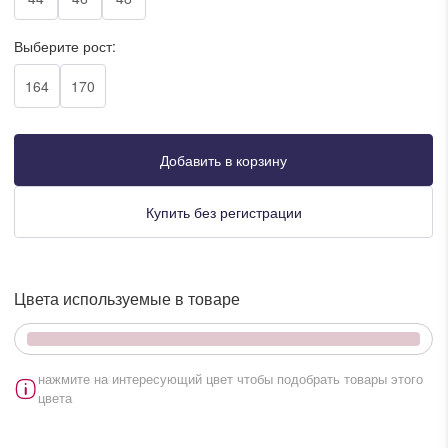
писать в WhatsApp
Выберите рост:
164
170
исать в Viber
писать в Telegram
Добавить в корзину
Купить без регистрации
писать в Max
Цвета используемые в товаре
ты колл-центра:
:00 - 19:00
:00 - 15:00
нажмите на интересующий цвет чтобы подобрать товары этого
цвета