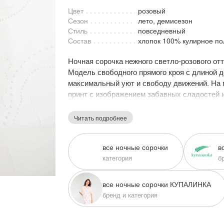
Цвет
розовый
Сезон
лето, демисезон
Стиль
повседневный
Состав
хлопок 100% кулирное по
Ночная сорочка нежного светло-розового отт
Модель свободного прямого кроя с длиной д
максимальный уют и свободу движений. На 
принт с изображением забавных сладостей 
Минималистичный дизайн дополняется лако
отделкой краёв. Отличный вариант для дома
Читать подробнее
все ночные сорочки
в
категория
б
все ночные сорочки КУПАЛИНКА
бренд и категория