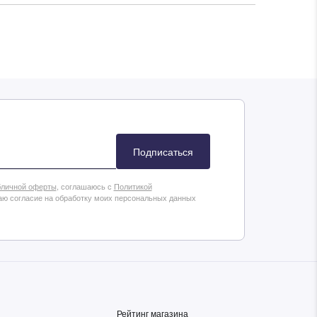
Товар добавлен
в корзину
аш
ивные акции и
Подписаться
ном формате
личной оферты
, соглашаюсь с
Политикой
аю согласие на обработку моих персональных данных
Перейти в корзину
Продолжить покупки
Рейтинг магазина