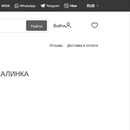
RUB
Войти
Найти
BYN
Белорусский рубль
Отзывы
Доставка и оплата
KZT
Казахстанский тенге
RUB
Российский рубль
УПАЛИНКА