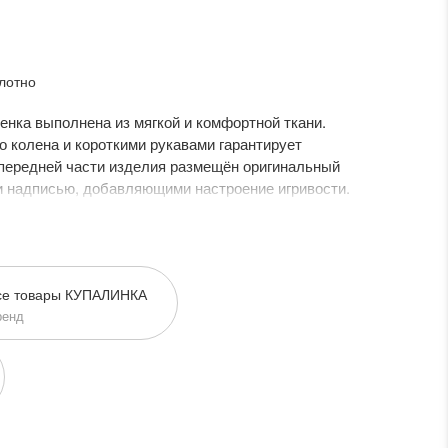
лотно
енка выполнена из мягкой и комфортной ткани.
о колена и короткими рукавами гарантирует
передней части изделия размещён оригинальный
и надписью, добавляющими настроение игривости.
ничным круглым вырезом горловины и аккуратной
шнего отдыха и спокойного сна.
се товары КУПАЛИНКА
ренд