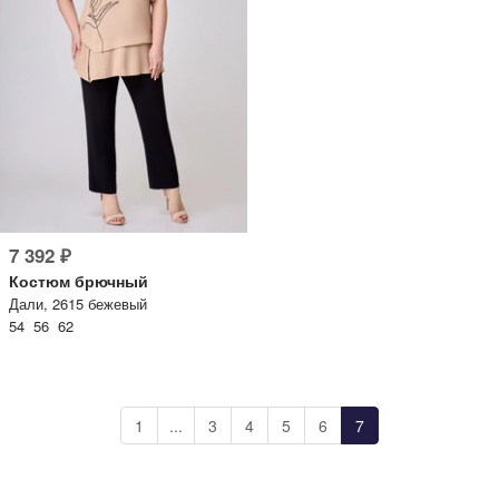
7 392 ₽
Костюм брючный
Дали, 2615 бежевый
54 56 62
1
...
3
4
5
6
7