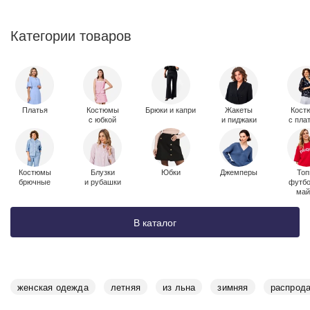
Категории товаров
Платья
Костюмы
Брюки и капри
Жакеты
Кост
c юбкой
и пиджаки
с пла
Костюмы
Блузки
Юбки
Джемперы
Топ
брючные
и рубашки
футбо
май
В каталог
женская одежда
летняя
из льна
зимняя
распрод