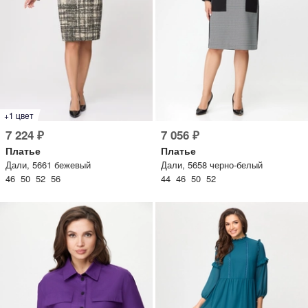
lesmoda.ru
етях:
+1 цвет
7 224 ₽
7 056 ₽
Платье
Платье
Дали, 5661 бежевый
Дали, 5658 черно-белый
46 50 52 56
44 46 50 52
сайте:
KZT
RUB