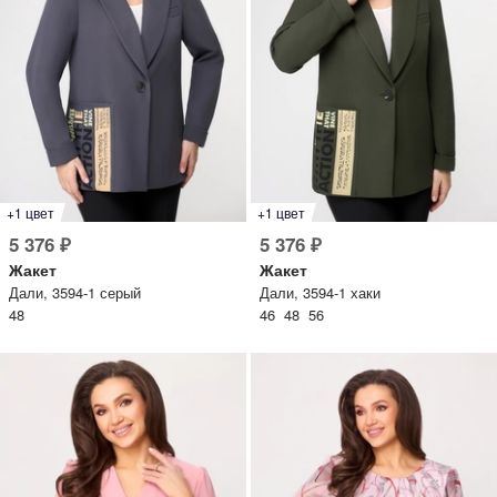
+1 цвет
+1 цвет
Дарим скидку 5%
за подписку на наш
5 376 ₽
5 376 ₽
телеграм-канал
Жакет
Жакет
Дали, 3594-1 серый
Дали, 3594-1 хаки
Стильные подборки, эксклюзивные акции и горячие
48
46 48 56
распродажи в удобном формате
Подписаться