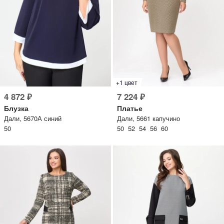
писать в WhatsApp
исать в Viber
писать в Telegram
+1 цвет
4 872 ₽
7 224 ₽
писать в Max
Блузка
Платье
Дали, 5670А синий
Дали, 5661 капучино
50
50 52 54 56 60
ты колл-центра:
:00 - 19:00
:00 - 15:00