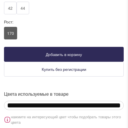
писать в WhatsApp
42
44
Рост:
исать в Viber
170
писать в Telegram
Добавить в корзину
писать в Max
Купить без регистрации
ты колл-центра:
:00 - 19:00
Цвета используемые в товаре
:00 - 15:00
нажмите на интересующий цвет чтобы подобрать товары этого
цвета