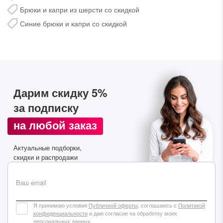
Брюки и капри из шерсти со скидкой
Синие брюки и капри со скидкой
Дарим скидку 5%
за подписку
Дарим скидку 5%
за подписку на наш
телеграм-канал
на любой заказ
Стильные подборки, эксклюзивные акции и горячие
Актуальные подборки,
распродажи в удобном формате
скидки и распродажи
Подписаться
Ваш email
Я принимаю условия
Публичной оферты
, соглашаюсь с
Политикой
конфиденциальности
и даю согласие на обработку моих
персональных данных