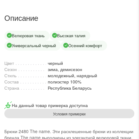
lesmoda.ru
Описание
етях:
Велюровая ткань
Высокая талия
Универсальный черный
Осенний комфорт
Цвет
черный
Сезон
зима, демисезон
Стиль
молодежный, нарядный
Состав
полиэстер 100%
сайте:
Страна
Республика Беларусь
KZT
RUB
На данный товар примерка доступна
Условия примерки
Брюки 2480 The name. Эти расклешенные брюки из коллекции
бренда The name выполнены из элегантной велюровой ткани,