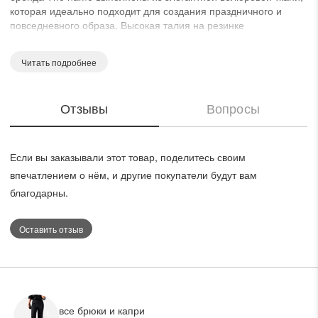
которая идеально подходит для создания праздничного и
повседневного образа. Высокая талия на резинке
обеспечивает комфорт и стиль, а длина по боковому шву
составляет 108 см. Материал из полиэстера придает изделию
Читать подробнее
гладкость и мягкость, делая его подходящим для осеннего и
зимнего сезонов. Эти брюки прекрасно сочетаются с
рубашками, блузками, жакетами и обувью на шпильке или
Отзывы
Вопросы
кроссовками для создания разных стилей. Черный цвет
добавляет универсальности и возможности комбинирования с
различными аксессуарами.
Если вы заказывали этот товар, поделитесь своим
впечатлением о нём, и другие покупатели будут вам
благодарны.
Оставить отзыв
все брюки и капри