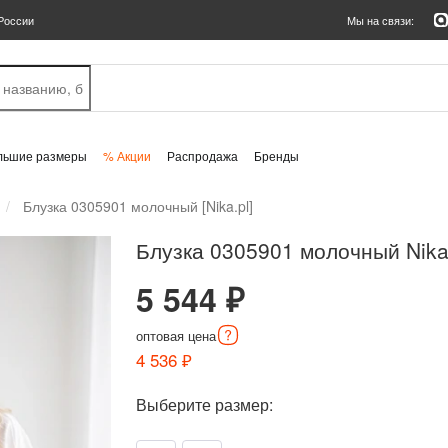
России
Мы на связи:
льшие размеры
% Акции
Распродажа
Бренды
Блузка 0305901 молочный [Nika.pl]
Блузка 0305901 молочный Nika
5 544 ₽
оптовая
цена
4 536 ₽
Выберите размер: