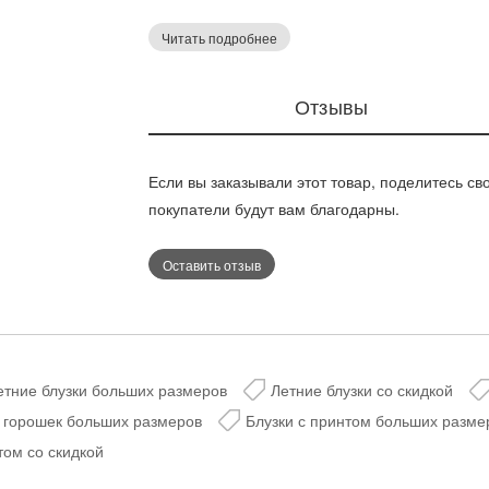
повседневный образ. Молочный цвет добавл
комбинируясь с разными элементами гардер
Читать подробнее
Дарим скидку 5%
повседневного стиля или офиса в летний сез
за подписку на н
Отзывы
телеграм-канал
Выберите размер:
Стильные подборки, эксклюз
Если вы заказывали этот товар, поделитесь св
горячие распродажи в удоб
44
54
покупатели будут вам благодарны.
Рост:
Оставить отзыв
164
Таблица размеров
Таблица размеров
@velesmoda_bot
етние блузки больших размеров
Летние блузки со скидкой
в горошек больших размеров
Блузки с принтом больших разме
Добавить в корзину
Добавить в корзину
том со скидкой
Подписат