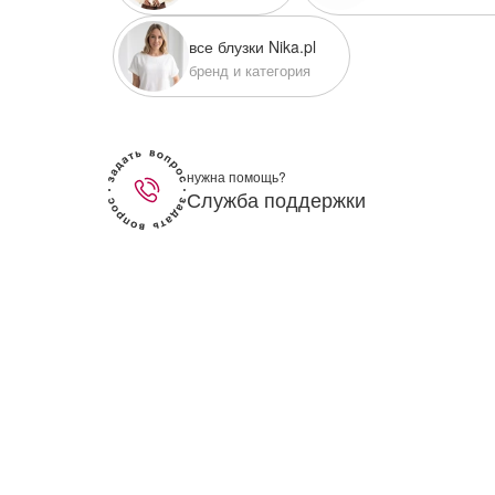
писать в WhatsApp
все блузки Nika.pl
бренд и категория
исать в Viber
писать в Telegram
нужна помощь?
Служба поддержки
писать в Max
ты колл-центра:
:00 - 19:00
:00 - 15:00