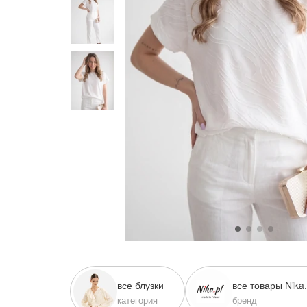
одежный тренд
ессуары
трация
Войти
 и оплата
а
звонить +7 (969) 96-68-278
все блузки
все товары Nika.
категория
бренд