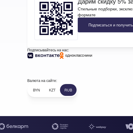
Дарим скидку 5% за
Стильные подборки, эксклю
формате
Подписаться и получить
Подписывайтесь на нас:
Валюта на сайте:
BYN
KZT
RUB
+7 (969) 96-68-278
+375 (33) 638-76-51
+7 (969) 96-68-278