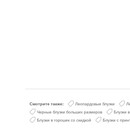
lesmoda.ru
етях:
сайте:
KZT
RUB
Смотрите также:
Леопардовые блузки
Л
Черные блузки больших размеров
Блузки 
Блузки в горошек со скидкой
Блузки с прин