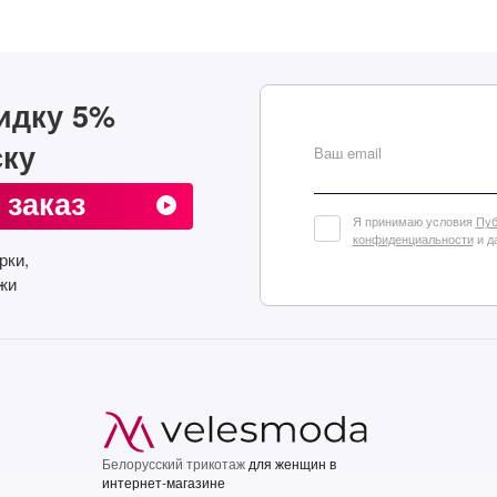
идку 5%
ску
Ваш email
 заказ
Я принимаю условия
Пуб
конфиденциальности
и д
рки,
жи
Белорусский трикотаж
для женщин в
интернет-магазине