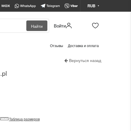
RUB
Войти
Найти
BYN
Белорусский рубль
Отзывы
Доставка и оплата
KZT
Казахстанский тенге
Вернуться назад
RUB
Российский рубль
.pl
Таблица размеров