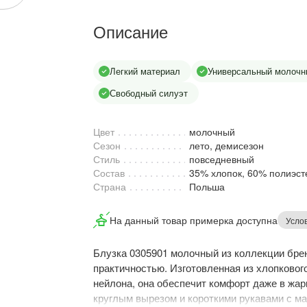
Описание
Легкий материал
Универсальный молочн
Свободный силуэт
Цвет
молочный
Сезон
лето, демисезон
Стиль
повседневный
Состав
35% хлопок, 60% полиэст
Страна
Польша
На данный товар примерка доступна
Усло
Блузка 0305901 молочный из коллекции брен
практичностью. Изготовленная из хлопковог
нейлона, она обеспечит комфорт даже в жар
круглым вырезом и короткими рукавами с м