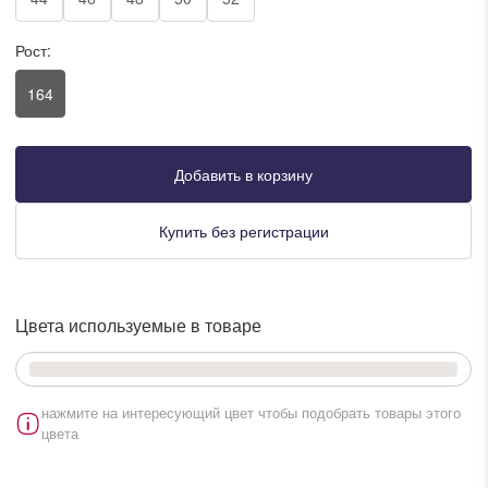
писать в WhatsApp
Рост:
164
исать в Viber
писать в Telegram
Добавить в корзину
Купить без регистрации
писать в Max
Цвета используемые в товаре
ты колл-центра:
:00 - 19:00
:00 - 15:00
нажмите на интересующий цвет чтобы подобрать товары этого
цвета