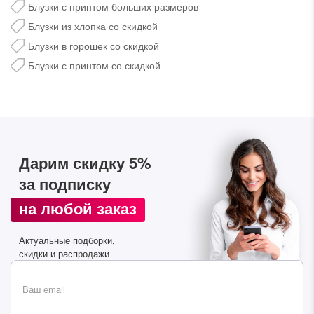
Блузки с принтом больших размеров
Блузки из хлопка со скидкой
Блузки в горошек со скидкой
Блузки с принтом со скидкой
Дарим скидку 5%
Дарим скидку 5%
за подписку на наш
за подписку
телеграм-канал
на любой заказ
Стильные подборки, эксклюзивные акции и горячие
распродажи в удобном формате
Актуальные подборки,
скидки и распродажи
Подписаться
Ваш email