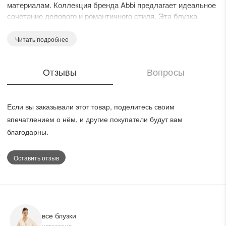
материалам. Коллекция бренда Abbi предлагает идеальное
сочетание делового и романтичного стиля. Эта блузка
выполнена из материала с преобладанием полиэстера и
вискозы, обеспечивающего легкость и комфорт. Воротник-
Читать подробнее
стойка и изящная рюша добавляют женственного шарма, а
длинные завязки позволяют варьировать стиль от строгого
Отзывы
Вопросы
до игривого. Белый цвет и нежный розовый принт делают её
идеальным выбором для весенне-летнего сезона.
Если вы заказывали этот товар, поделитесь своим
впечатлением о нём, и другие покупатели будут вам
благодарны.
Оставить отзыв
все блузки