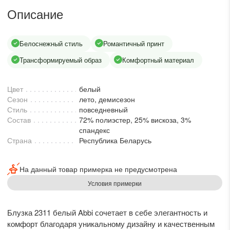
lesmoda.ru
Описание
етях:
Белоснежный стиль
Романтичный принт
Трансформируемый образ
Комфортный материал
Цвет
белый
Сезон
лето, демисезон
Стиль
повседневный
Состав
72% полиэстер, 25% вискоза, 3%
спандекс
Страна
Республика Беларусь
сайте:
KZT
RUB
На данный товар примерка не предусмотрена
Условия примерки
Блузка 2311 белый Abbi сочетает в себе элегантность и
комфорт благодаря уникальному дизайну и качественным