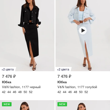
lesmoda.ru
етях:
сайте:
+2 цвета
+2 цвета
7 476 ₽
7 476 ₽
KZT
RUB
Юбка
Юбка
V&N fashion, 1177 черный
V&N fashion, 1177 голубой
42 44 46 48 50 52
42 44 46 48 50 52