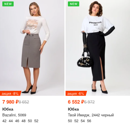
распродажи в удобном формате
Подписаться
акция -8%
акция -6%
7 980 ₽
6 552 ₽
8 652
6 972
Юбка
Юбка
Bazalini, 5069
Твой Имидж, 2442 черный
42 44 46 48 50 52
50 52 54 56