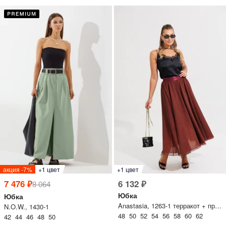
акция -7%
+1 цвет
+1 цвет
7 476 ₽
6 132 ₽
8 064
Юбка
Юбка
Anastasia, 1263-1 терракот + принт
N.O.W., 1430-1
48 50 52 54 56 58 60 62
42 44 46 48 50