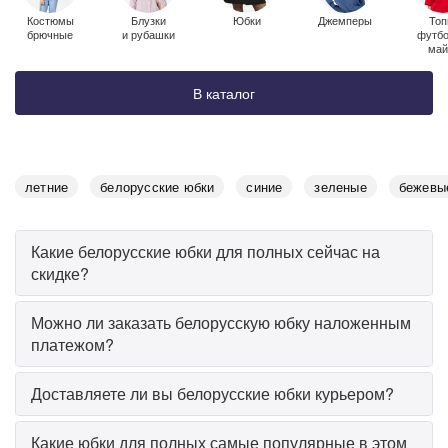
Костюмы
Блузки
Юбки
Джемперы
Топ
брючные
и рубашки
футбо
май
В каталог
летние
белорусские юбки
синие
зеленые
бежевы
Какие белорусские юбки для полных сейчас на
скидке?
Можно ли заказать белорусскую юбку наложенным
платежом?
Доставляете ли вы белорусские юбки курьером?
Какие юбки для полных самые популярные в этом