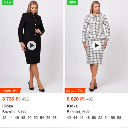
акция -8%
акция -7%
8 736 ₽
8 820 ₽
9 492
9 492
Юбка
Юбка
Дарим скидку 5%
за подписку на наш
Bazalini, 5083
Bazalini, 5088
телеграм-канал
42 44 46 48 50 52 54 56 58
42 44 46 48 50 52 54 56 58
Стильные подборки, эксклюзивные акции и горячие