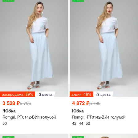
распродажа -39%
+3 цвета
акция -16%
+3 цвета
3 528 ₽
4 872 ₽
5 796
5 796
*Юбка
Юбка
Romgil, РТ0142-ВИ4 голубой
Romgil, РТ0142-ВИ4 голубой
50
42 44 52