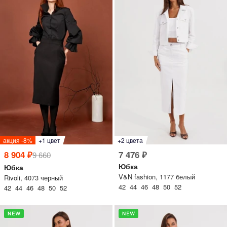
писать в WhatsApp
исать в Viber
писать в Telegram
писать в Max
акция -8%
+1 цвет
+2 цвета
ты колл-центра:
8 904 ₽
7 476 ₽
9 660
:00 - 19:00
Юбка
Юбка
V&N fashion, 1177 белый
Rivoli, 4073 черный
:00 - 15:00
42 44 46 48 50 52
42 44 46 48 50 52