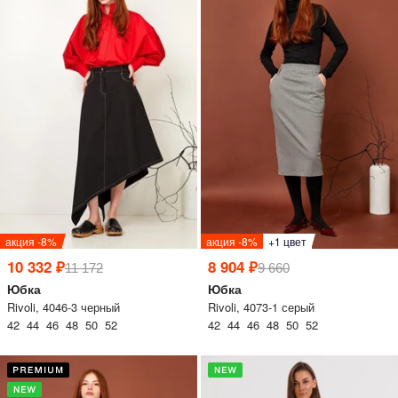
одежный тренд
трафика, посещаемости сайта.
ессуары
Нажимая на кнопку «Принять», вы даёте согласие на обработку файлов cookie в
соответствии c
Политикой обработки файлов cookie.
трация
Войти
 и оплата
акция -8%
акция -8%
+1 цвет
а
10 332 ₽
8 904 ₽
11 172
9 660
Юбка
Юбка
Rivoli, 4046-3 черный
Rivoli, 4073-1 серый
42 44 46 48 50 52
42 44 46 48 50 52
звонить +7 (969) 96-68-278